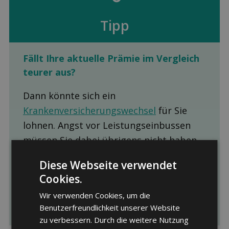
Tipp
Fällt Ihre aktuelle Prämie im Ver­gleich
teurer aus?
Dann könnte sich ein
Krankenversicherungswechsel
für Sie
lohnen. Angst vor Leistungseinbussen
müssen Sie dabei übrigens nicht haben.
Die Leistungen der Grundversicherungen
Diese Webseite verwendet
sind gesetzlich vorgegeben und daher
Cookies.
bei allen Krankenkassen, Modellen und
Wir verwenden Cookies, um die
Franchisen identisch.
Benutzerfreundlichkeit unserer Website
zu verbessern. Durch die weitere Nutzung