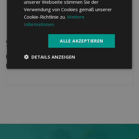
unserer Webseite stimmen Sie der
Verwendung von Cookies gemäß unserer
Cookie-Richtlinie zu.
Weitere
Informationen
Sparpotenzial in Corsier GE
ALLE AKZEPTIEREN
Hier sehen Sie die drei günstigsten
DETAILS ANZEIGEN
Krankenkassen in Corsier GE.