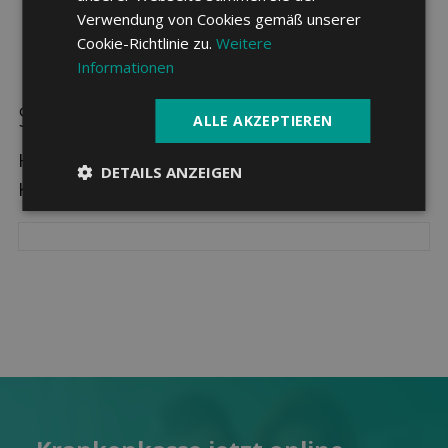
Verwendung von Cookies gemäß unserer
Cookie-Richtlinie zu.
Weitere
Informationen
Sparpotenzial in Hauterive NE
ALLE AKZEPTIEREN
Hier sehen Sie die drei günstigsten
DETAILS ANZEIGEN
Krankenkassen in Hauterive NE.