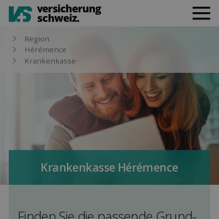
Region
Hérémence
Kranken­kasse
Kranken­kasse Hérémence
Finden Sie die pas­sende Grund­