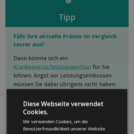
Tipp
Fällt Ihre aktuelle Prämie im Ver­gleich
teurer aus?
Dann könnte sich ein
Krankenversicherungswechsel
für Sie
lohnen. Angst vor Leistungseinbussen
müssen Sie dabei übrigens nicht haben.
Die Leistungen der Grundversicherungen
sind gesetzlich vorgegeben und daher
Diese Webseite verwendet
bei allen Krankenkassen, Modellen und
Cookies.
Franchisen identisch.
Wir verwenden Cookies, um die
Benutzerfreundlichkeit unserer Website