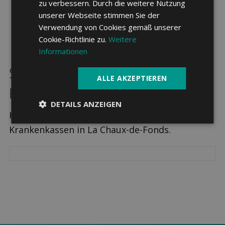
zu verbessern. Durch die weitere Nutzung
unserer Webseite stimmen Sie der
Verwendung von Cookies gemäß unserer
Cookie-Richtlinie zu.
Weitere
Informationen
Sparpotenzial in La Chaux-de-
ALLE AKZEPTIEREN
Fonds
DETAILS ANZEIGEN
Hier sehen Sie die drei günstigsten
Krankenkassen in La Chaux-de-Fonds.