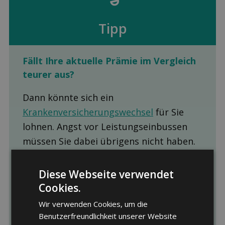
Tipp
Fällt Ihre aktuelle Prämie im Ver­gleich
teurer aus?
Dann könnte sich ein
Krankenversicherungswechsel
für Sie
lohnen. Angst vor Leistungseinbussen
müssen Sie dabei übrigens nicht haben.
Die Leistungen der Grundversicherungen
sind gesetzlich vorgegeben und daher
Diese Webseite verwendet
bei allen Krankenkassen, Modellen und
Cookies.
Franchisen identisch.
Wir verwenden Cookies, um die
Benutzerfreundlichkeit unserer Website