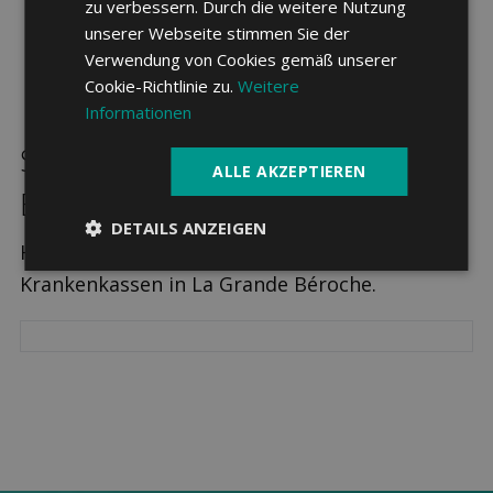
zu verbessern. Durch die weitere Nutzung
unserer Webseite stimmen Sie der
Verwendung von Cookies gemäß unserer
Cookie-Richtlinie zu.
Weitere
Informationen
Sparpotenzial in La Grande
ALLE AKZEPTIEREN
Béroche
DETAILS ANZEIGEN
Hier sehen Sie die drei günstigsten
Krankenkassen in La Grande Béroche.