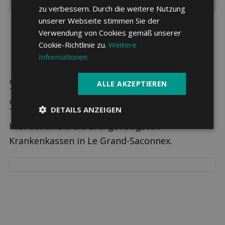
zu verbessern. Durch die weitere Nutzung
unserer Webseite stimmen Sie der
Verwendung von Cookies gemäß unserer
Cookie-Richtlinie zu.
Weitere
Informationen
Sparpotenzial in Le Grand-
ALLE AKZEPTIEREN
Saconnex
DETAILS ANZEIGEN
Hier sehen Sie die drei günstigsten
Krankenkassen in Le Grand-Saconnex.