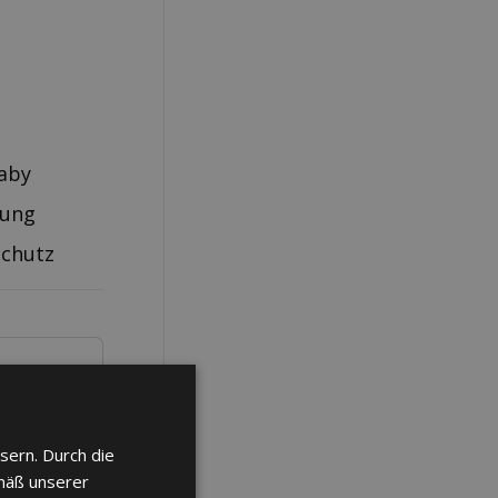
aby
rung
schutz
sern. Durch die
mäß unserer