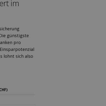
ert im
rsicherung
Die günstigste
ranken pro
 Einsparpotenzial
s lohnt sich also
CHF)