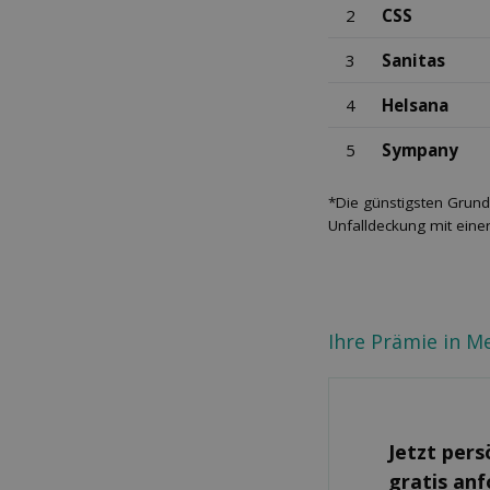
2
CSS
3
Sanitas
4
Helsana
5
Sympany
*Die günstigsten Grund
Unfalldeckung mit eine
Ihre Prämie in M
Jetzt pers
gratis an