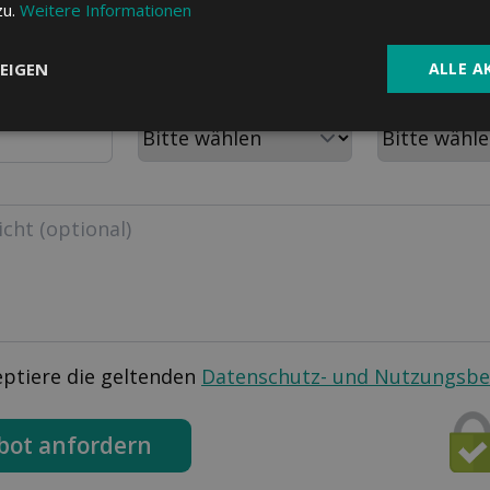
PLZ
Wohnort
zu.
Weitere Informationen
EIGEN
ALLE A
m
Aktuelle Krankenkasse
Personen im H
eptiere die geltenden
Datenschutz- und Nutzungsb
bot anfordern