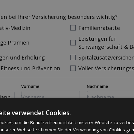
nen bei Ihrer Versicherung besonders wichtig?
ativ-Medizin
Familienrabatte
Leistungen für
ige Prämien
Schwangerschaft & B
gen und Erholung
Spitalzusatzversiche
 Fitness und Prävention
Voller Versicherungs
Vorname
Nachname
ann
mer
Email
ite verwendet Cookies.
okies, um die Benutzerfreundlichkeit unserer Website zu verbes
 unserer Webseite stimmen Sie der Verwendung von Cookies ge