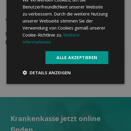
Benutzerfreundlichkeit unserer Website
zu verbessern. Durch die weitere Nutzung
Sparpotenzial in Monthey
unserer Webseite stimmen Sie der
Verwendung von Cookies gemäß unserer
Hier sehen Sie die drei günstigsten
Cookie-Richtlinie zu.
Weitere
Krankenkassen in Monthey.
Informationen
ALLE AKZEPTIEREN
DETAILS ANZEIGEN
Kranken­kasse jetzt online
finden