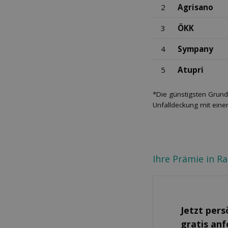
2
Agrisano
3
ÖKK
4
Sympany
5
Atupri
*Die günstigsten Grund
Unfalldeckung mit eine
Ihre Prämie in R
Jetzt pers
gratis an