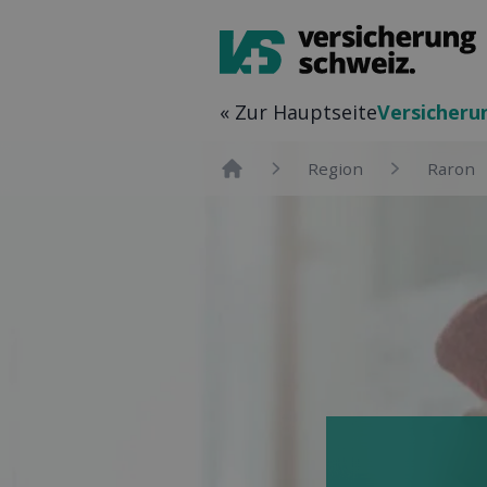
« Zur Hauptseite
Versicher­u
Region
Raron
Home