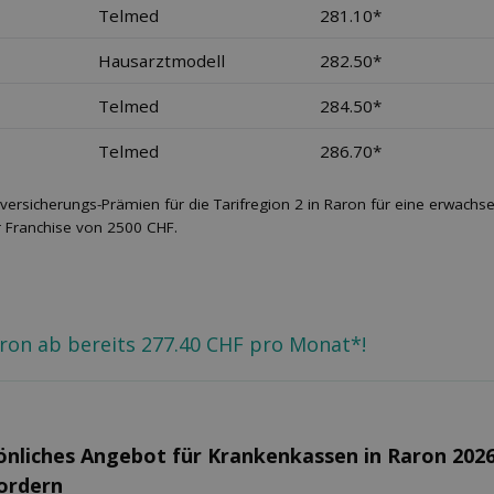
Telmed
281.10*
Hausarztmodell
282.50*
Telmed
284.50*
Telmed
286.70*
versicherungs-Prämien für die Tarifregion 2 in Raron für eine erwach
r Franchise von 2500 CHF.
aron ab bereits 277.40 CHF pro Monat*!
önliches Angebot für Kranken­kassen in Raron 202
fordern