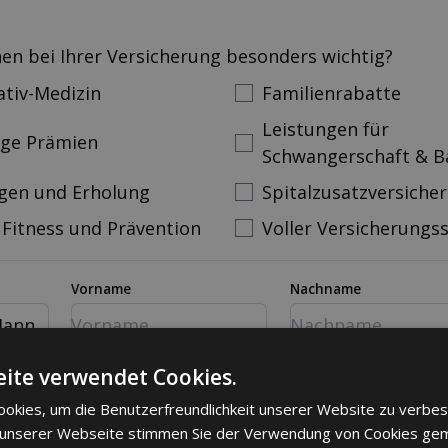
nen bei Ihrer Versicherung besonders wichtig?
ativ-Medizin
Familienrabatte
Leistungen für
ige Prämien
Schwangerschaft & B
gen und Erholung
Spitalzusatzversiche
 Fitness und Prävention
Voller Versicherungs
Vorname
Nachname
ann
mer
Email
ite verwendet Cookies.
okies, um die Benutzerfreundlichkeit unserer Website zu verbes
 unserer Webseite stimmen Sie der Verwendung von Cookies ge