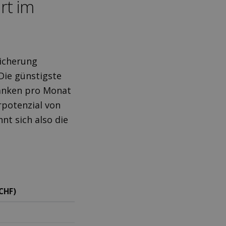
rt im
sicherung
Die günstigste
ranken pro Monat
arpotenzial von
hnt sich also die
CHF)