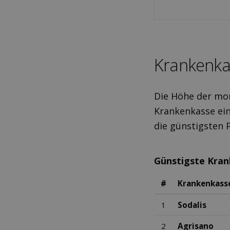
Kranken­ka
Die Höhe der mon
Krankenkasse ein
die günstigsten 
Günstigste Kra
#
Krankenkass
1
Sodalis
2
Agrisano