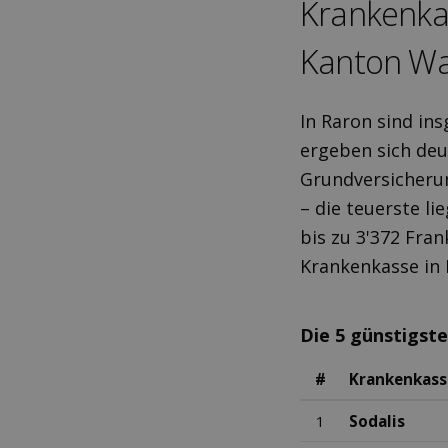
Kranken­ka
Kanton Wal
In Raron sind in
ergeben sich deu
Grundversicherun
– die teuerste li
bis zu 3'372 Fran
Krankenkasse in
Die 5 günstigst
#
Krankenkass
1
Sodalis