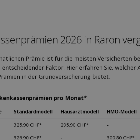
ssen­prämien 2026 in Raron ver­
atlichen Prämie ist für die meisten Versicherten be
 entscheidender Faktor. Hier erfahren Sie, welcher 
Prämien in der Grundversicherung bietet.
nkenkassenprämien pro Monat*
e
Standardmodell
Hausarztmodell
HMO-Modell
325.90 CHF
295.90 CHF
-
*
*
326.90 CHF
-
300.80 CHF
*
*