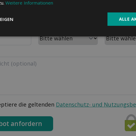
PLZ
Wohnort
zu.
Weitere Informationen
EIGEN
ALLE A
m
Aktuelle Krankenkasse
Personen im H
eptiere die geltenden
Datenschutz- und Nutzungsb
bot anfordern