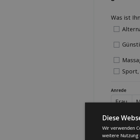
Was ist Ih
Altern
Günst
Massa
Sport,
Anrede
Frau
M
Telefonnum
Diese Webse
Wir verwenden Co
weitere Nutzung