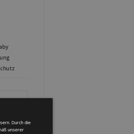
aby
rung
schutz
sern. Durch die
mäß unserer