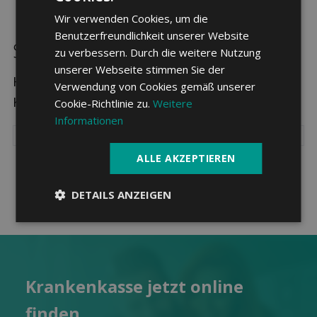
Wir verwenden Cookies, um die
Benutzerfreundlichkeit unserer Website
Sparpotenzial in Ried-Brig
zu verbessern. Durch die weitere Nutzung
unserer Webseite stimmen Sie der
Hier sehen Sie die drei günstigsten
Verwendung von Cookies gemäß unserer
Krankenkassen in Ried-Brig.
Cookie-Richtlinie zu.
Weitere
Informationen
ALLE AKZEPTIEREN
DETAILS ANZEIGEN
Kranken­kasse jetzt online
finden