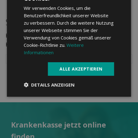
Wir verwenden Cookies, um die
Benutzerfreundlichkeit unserer Website
Sparpotenzial in Saas-Fee
zu verbessern. Durch die weitere Nutzung
unserer Webseite stimmen Sie der
Hier sehen Sie die drei günstigsten
Verwendung von Cookies gemäß unserer
Krankenkassen in Saas-Fee.
Cookie-Richtlinie zu.
Weitere
Informationen
ALLE AKZEPTIEREN
DETAILS ANZEIGEN
Kranken­kasse jetzt online
finden