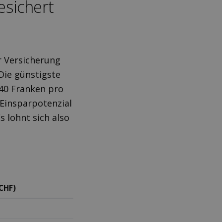
esichert
r Versicherung
Die günstigste
.40 Franken pro
 Einsparpotenzial
s lohnt sich also
CHF)