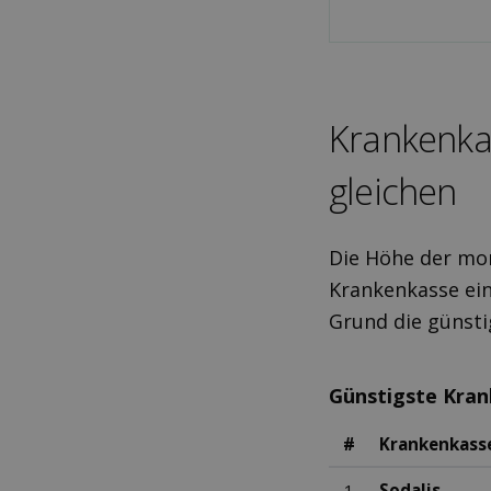
Kranken­ka
gleichen
Die Höhe der mon
Krankenkasse ein
Grund die günsti
Günstigste Kra
#
Krankenkass
1
Sodalis