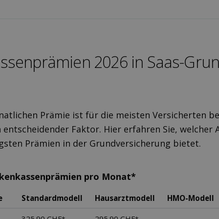
ssen­prämien 2026 in Saas-Grun
atlichen Prämie ist für die meisten Versicherten be
 entscheidender Faktor. Hier erfahren Sie, welcher A
gsten Prämien in der Grundversicherung bietet.
nkenkassenprämien pro Monat*
e
Standardmodell
Hausarztmodell
HMO-Modell
325.90 CHF
295.90 CHF
-