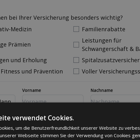
nen bei Ihrer Versicherung besonders wichtig?
ativ-Medizin
Familienrabatte
Leistungen für
ige Prämien
Schwangerschaft & B
gen und Erholung
Spitalzusatzversiche
 Fitness und Prävention
Voller Versicherungs
Vorname
Nachname
ann
mer
Email
ite verwendet Cookies.
okies, um die Benutzerfreundlichkeit unserer Website zu verbes
 unserer Webseite stimmen Sie der Verwendung von Cookies ge