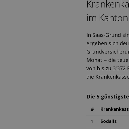
Kranken­ka
im Kanton 
In Saas-Grund si
ergeben sich deu
Grundversicherun
Monat – die teuer
von bis zu 3'372 
die Krankenkasse
Die 5 günstigst
#
Krankenkass
1
Sodalis