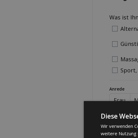
Was ist Ih
Altern
Günst
Massa
Sport,
Anrede
Frau
M
Telefonnum
Diese Webse
Wir verwenden Co
weitere Nutzung