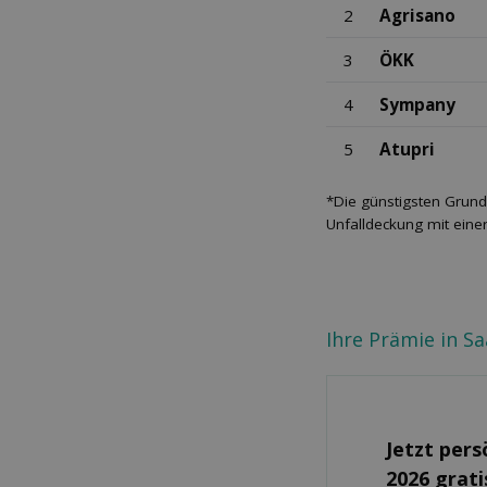
2
Agrisano
3
ÖKK
4
Sympany
5
Atupri
*Die günstigsten Grund
Unfalldeckung mit eine
Ihre Prämie in S
Jetzt pers
2026 grati