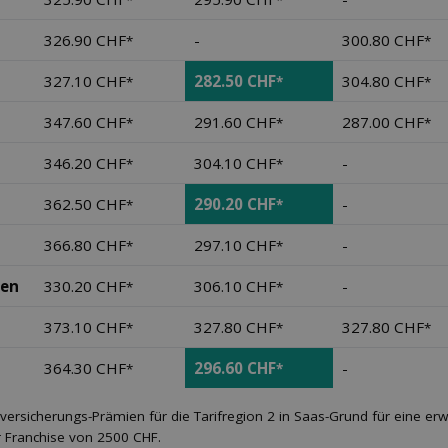
*
*
326.90 CHF
-
300.80 CHF
*
*
327.10 CHF
282.50 CHF
304.80 CHF
*
*
*
347.60 CHF
291.60 CHF
287.00 CHF
*
*
*
346.20 CHF
304.10 CHF
-
*
*
362.50 CHF
290.20 CHF
-
*
*
366.80 CHF
297.10 CHF
-
*
*
nen
330.20 CHF
306.10 CHF
-
*
*
373.10 CHF
327.80 CHF
327.80 CHF
*
*
*
364.30 CHF
296.60 CHF
-
*
*
versicherungs-Prämien für die Tarifregion 2 in Saas-Grund für eine e
r Franchise von 2500 CHF.