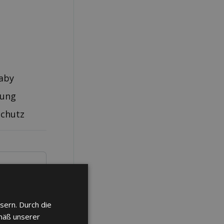
aby
rung
schutz
sern. Durch die
mäß unserer