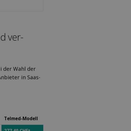
d ver­
i der Wahl der
nbieter in Saas-
Telmed-Modell
277.40 CHF