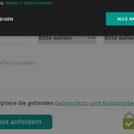
PLZ
Wohnort
zu.
Weitere Informationen
EIGEN
ALLE A
m
Aktuelle Krankenkasse
Personen im H
eptiere die geltenden
Datenschutz- und Nutzungsb
bot anfordern