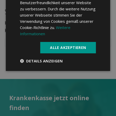
Benutzerfreundlichkeit unserer Website
zu verbessern. Durch die weitere Nutzung
Sparpotenzial in Salvan
unserer Webseite stimmen Sie der
Verwendung von Cookies gemäß unserer
Hier sehen Sie die drei günstigsten
Cookie-Richtlinie zu.
Weitere
Krankenkassen in Salvan.
Informationen
ALLE AKZEPTIEREN
DETAILS ANZEIGEN
Kranken­kasse jetzt online
finden