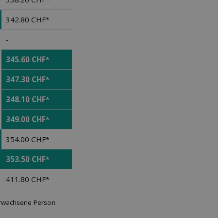
*
342.80 CHF
*
-
345.60 CHF
*
347.30 CHF
*
348.10 CHF
*
349.00 CHF
*
354.00 CHF
*
353.50 CHF
*
411.80 CHF
*
 erwachsene Person