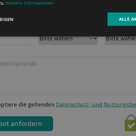
PLZ
Wohnort
zu.
Weitere Informationen
EIGEN
ALLE A
m
Aktuelle Krankenkasse
Personen im H
eptiere die geltenden
Datenschutz- und Nutzungsb
bot anfordern