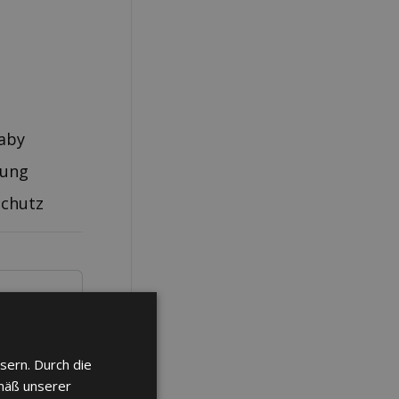
aby
rung
schutz
sern. Durch die
mäß unserer