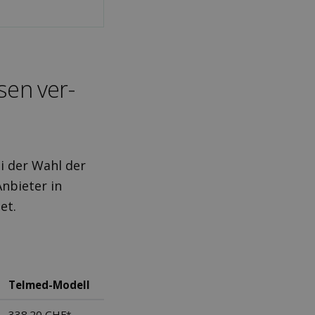
sen ver­
i der Wahl der
Anbieter in
et.
Telmed-Modell
338.20 CHF