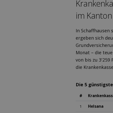
Kranken­ka
im Kanton
In Schaffhausen 
ergeben sich deu
Grundversicherun
Monat – die teuer
von bis zu 3'259 
die Krankenkasse
Die 5 günstigst
#
Krankenkass
1
Helsana