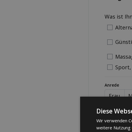
Was ist Ih
Altern
Günst
Massa
Sport,
Anrede
Frau
M
Telefonnum
Diese Webse
Wir verwenden Co
weitere Nutzung