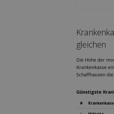
Kranken­ka
gleichen
Die Höhe der mon
Krankenkasse ein
Schaffhausen die
Günstigste Kra
#
Krankenkass
1
Helsana