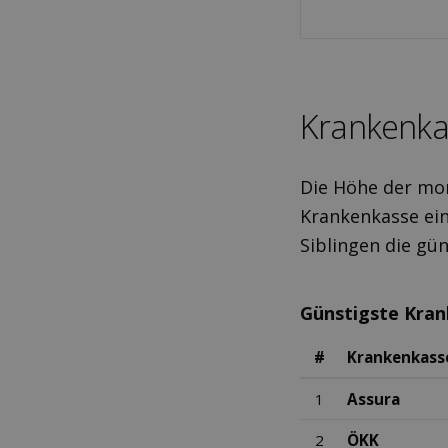
Kranken­ka
Die Höhe der mon
Krankenkasse ein
Siblingen die gü
Günstigste Kra
#
Krankenkass
1
Assura
2
ÖKK