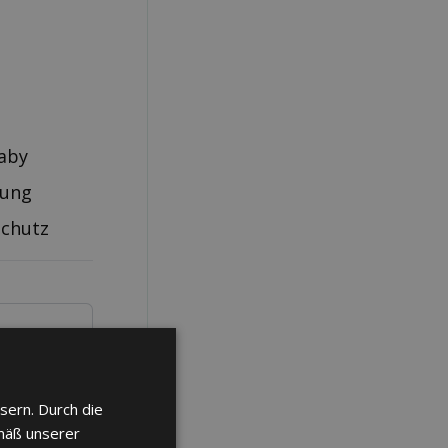
aby
rung
schutz
sern. Durch die
mäß unserer