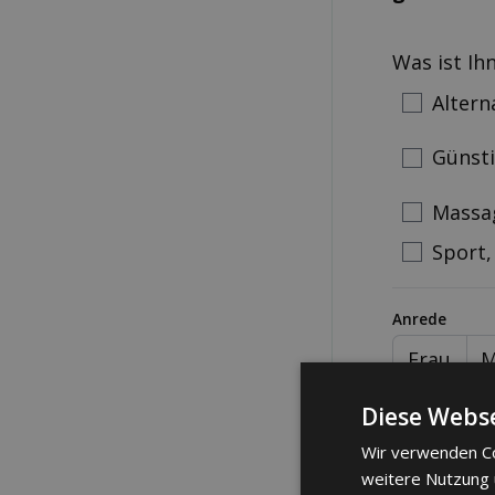
Was ist Ih
Altern
Günst
Massa
Sport,
Anrede
Frau
M
Telefonnum
Diese Webse
Wir verwenden Co
weitere Nutzung