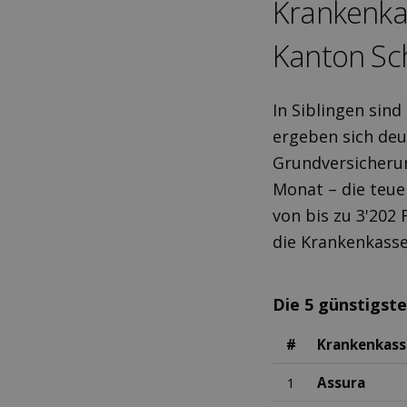
Kranken­ka
Kanton Sc
In Siblingen sin
ergeben sich deu
Grundversicherun
Monat – die teuer
von bis zu 3'202 
die Krankenkasse
Die 5 günstigst
#
Krankenkass
1
Assura