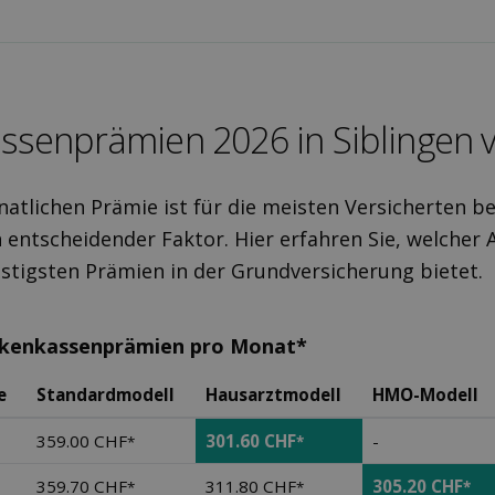
ssen­prämien 2026 in Siblingen v
atlichen Prämie ist für die meisten Versicherten be
 entscheidender Faktor. Hier erfahren Sie, welcher 
nstigsten Prämien in der Grundversicherung bietet.
nkenkassenprämien pro Monat*
e
Standardmodell
Hausarztmodell
HMO-Modell
359.00 CHF
301.60 CHF
-
*
*
359.70 CHF
311.80 CHF
305.20 CHF
*
*
*