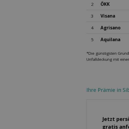
2
ÖKK
3
Visana
4
Agrisano
5
Aquilana
*Die günstigsten Grund
Unfalldeckung mit eine
Ihre Prämie in S
Jetzt pers
gratis an