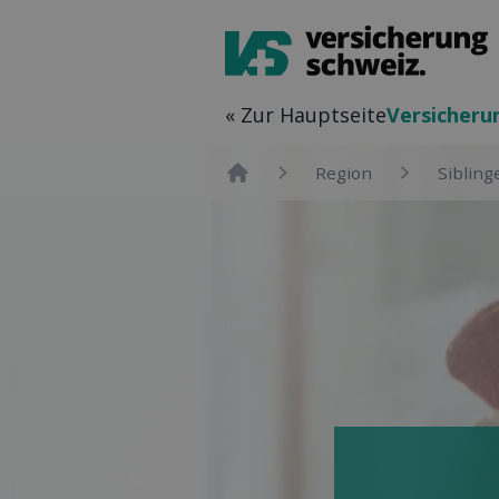
« Zur Hauptseite
Versicher­u
Region
Sibling
Home