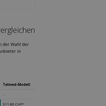
er­gleichen
i der Wahl der
Anbieter in
Telmed-Modell
-
311.80 CHF
*