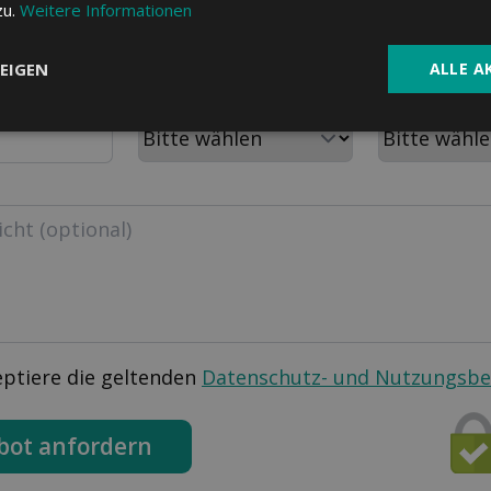
PLZ
Wohnort
zu.
Weitere Informationen
EIGEN
ALLE A
m
Aktuelle Krankenkasse
Personen im H
eptiere die geltenden
Datenschutz- und Nutzungsb
bot anfordern