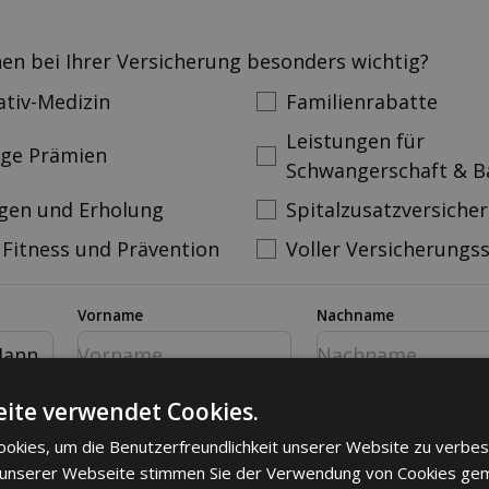
nen bei Ihrer Versicherung besonders wichtig?
ativ-Medizin
Familienrabatte
Leistungen für
ige Prämien
Schwangerschaft & B
gen und Erholung
Spitalzusatzversiche
 Fitness und Prävention
Voller Versicherungs
Vorname
Nachname
ann
mer
Email
ite verwendet Cookies.
okies, um die Benutzerfreundlichkeit unserer Website zu verbes
 unserer Webseite stimmen Sie der Verwendung von Cookies ge