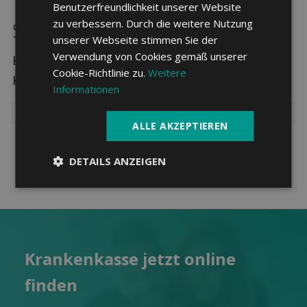
Benutzerfreundlichkeit unserer Website
zu verbessern. Durch die weitere Nutzung
Sparpotenzial in Sierre
unserer Webseite stimmen Sie der
Verwendung von Cookies gemäß unserer
Hier sehen Sie die drei günstigsten
Cookie-Richtlinie zu.
Weitere
Krankenkassen in Sierre.
Informationen
ALLE AKZEPTIEREN
DETAILS ANZEIGEN
Kranken­kasse jetzt online
finden