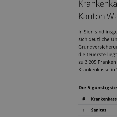
Kranken­ka
Kanton Wal
In Sion sind ins
sich deutliche U
Grundversicherun
die teuerste lieg
zu 3'205 Franken 
Krankenkasse in 
Die 5 günstigst
#
Krankenkass
1
Sanitas