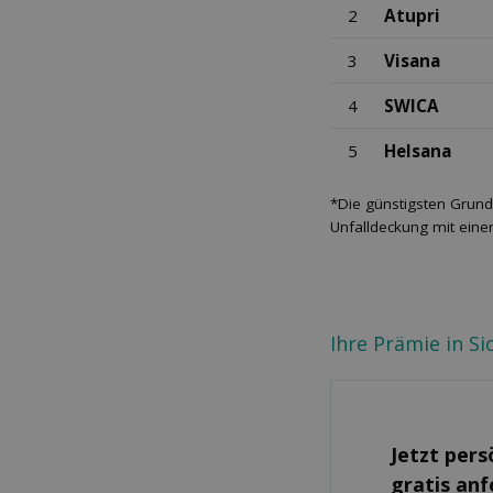
2
Atupri
3
Visana
4
SWICA
5
Helsana
*Die günstigsten Grund
Unfalldeckung mit eine
Ihre Prämie in S
Jetzt pers
gratis an