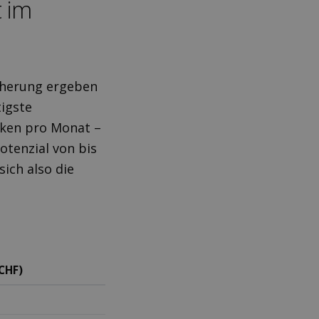
t im
icherung ergeben
igste
nken pro Monat –
otenzial von bis
sich also die
CHF)