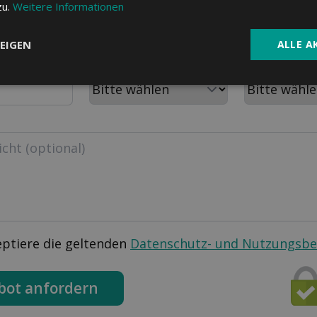
PLZ
Wohnort
zu.
Weitere Informationen
EIGEN
ALLE A
m
Aktuelle Krankenkasse
Personen im H
eptiere die geltenden
Datenschutz- und Nutzungsb
bot anfordern