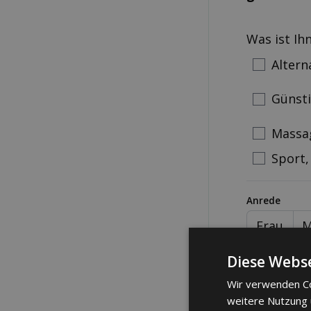
Was ist Ih
Altern
Günst
Massa
Sport,
Anrede
Frau
M
Telefonnum
Diese Webse
Wir verwenden Co
weitere Nutzung