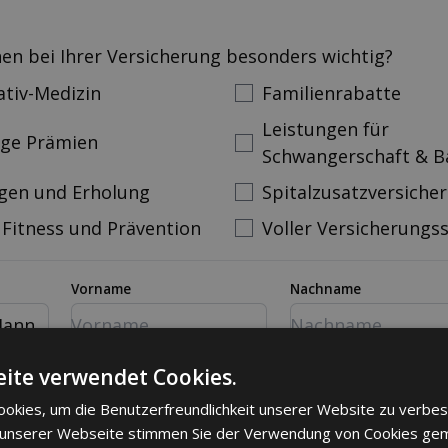
nen bei Ihrer Versicherung besonders wichtig?
ativ-Medizin
Familienrabatte
Leistungen für
ige Prämien
Schwangerschaft & B
gen und Erholung
Spitalzusatzversiche
 Fitness und Prävention
Voller Versicherungs
Vorname
Nachname
ann
mer
Email
ite verwendet Cookies.
okies, um die Benutzerfreundlichkeit unserer Website zu verbes
 unserer Webseite stimmen Sie der Verwendung von Cookies ge