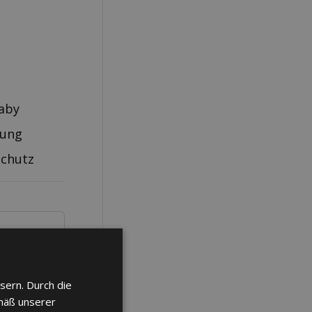
aby
rung
schutz
sern. Durch die
mäß unserer