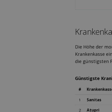
Kranken­ka
Die Höhe der mon
Krankenkasse ein
die günstigsten 
Günstigste Kra
#
Krankenkass
1
Sanitas
2
Atupri