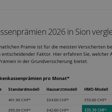
ssen­prämien 2026 in Sion ver­gl
atlichen Prämie ist für die meisten Versicherten be
 entscheidender Faktor. Hier erfahren Sie, welcher A
Prämien in der Grundversicherung bietet.
nkenkassenprämien pro Monat*
e
Standardmodell
Hausarztmodell
HMO-Modell
401.90 CHF
334.00 CHF
355.00 CHF
*
*
*
395.30 CHF
342.60 CHF
335.30 CHF
*
*
*