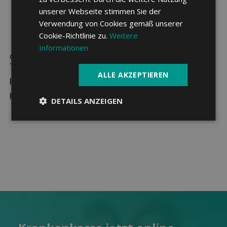
unserer Webseite stimmen Sie der
Verwendung von Cookies gemäß unserer
Cookie-Richtlinie zu.
Weitere
Informationen
Sparpotenzial in Stetten SH
ALLE AKZEPTIEREN
Hier sehen Sie die drei günstigsten
Krankenkassen in Stetten SH.
DETAILS ANZEIGEN