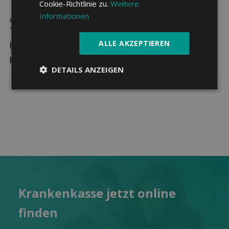
Cookie-Richtlinie zu.
Weitere
Informationen
Sparpotenzial in Thônex
ALLE AKZEPTIEREN
Hier sehen Sie die drei günstigsten
Krankenkassen in Thônex.
DETAILS ANZEIGEN
Kranken­kasse jetzt online
finden