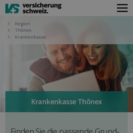
Region
Thônex
Kranken­kasse
Kranken­kasse Thônex
Finden Sie die pas­sende Grund­