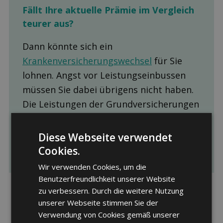
Fällt Ihre aktuelle Prämie im Ver­gleich
teurer aus?
Dann könnte sich ein
Krankenversicherungswechsel
für Sie
lohnen. Angst vor Leistungseinbussen
müssen Sie dabei übrigens nicht haben.
Die Leistungen der Grundversicherungen
sind gesetzlich vorgegeben und daher
bei allen Krankenkassen, Modellen und
Diese Webseite verwendet
Franchisen identisch.
Cookies.
Wir verwenden Cookies, um die
Benutzerfreundlichkeit unserer Website
zu verbessern. Durch die weitere Nutzung
unserer Webseite stimmen Sie der
Verwendung von Cookies gemäß unserer