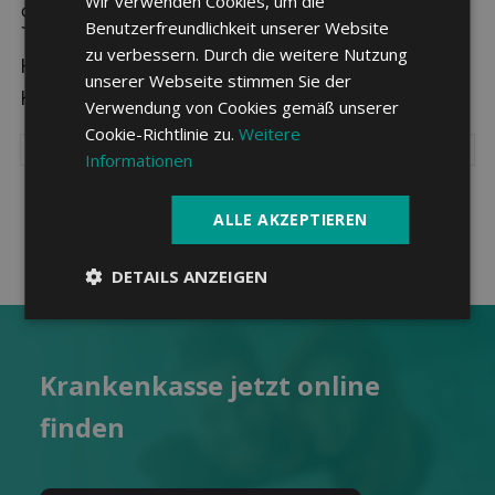
Wir verwenden Cookies, um die
Sparpotenzial in Zug
Benutzerfreundlichkeit unserer Website
zu verbessern. Durch die weitere Nutzung
Hier sehen Sie die drei günstigsten
unserer Webseite stimmen Sie der
Krankenkassen in Zug.
Verwendung von Cookies gemäß unserer
Cookie-Richtlinie zu.
Weitere
Informationen
ALLE AKZEPTIEREN
DETAILS ANZEIGEN
Kranken­kasse jetzt online
finden