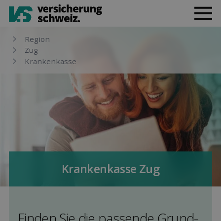
Region
Zug
Kranken­kasse
Kranken­kasse Zug
Finden Sie die pas­sende Grund­