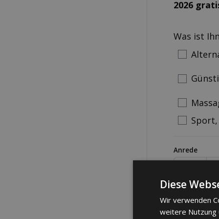
2026 grati
Was ist Ih
Altern
Günst
Massa
Sport,
Anrede
Frau
M
Diese Webse
Telefonnum
Wir verwenden Co
weitere Nutzung