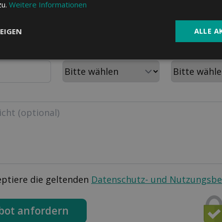
zu.
Weitere Informationen
PLZ
Wohnort
EIGEN
ALLE A
m
Aktuelle Krankenkasse
Personen im H
eptiere die geltenden
Datenschutz- und Nutzungsb
bot anfordern