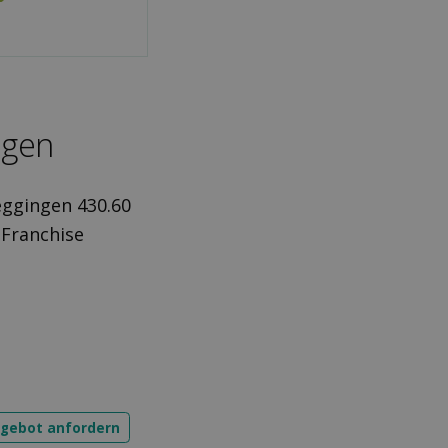
ngen
eggingen 430.60
 Franchise
ngebot anfordern