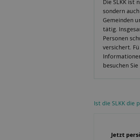
Die SLKK ist 
sondern auch 
Gemeinden un
tätig. Insges
Personen sch
versichert. F
Informatione
besuchen Sie
Ist die SLKK die
Jetzt per