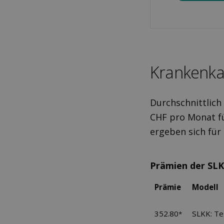
Kranken­ka
Durchschnittlich
CHF pro Monat fü
ergeben sich fü
Prämien der SL
Prämie
Modell
352.80
SLKK: T
*