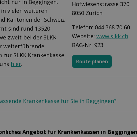
nicht nur in Beggingen,
Hofwiesenstrasse 370
in vielen weiteren
8050 Zürich
d Kantonen der Schweiz
Telefon: 044 368 70 60
amt sind rund 13520
Website:
www.slkk.ch
weizweit bei der SLKK
BAG-Nr: 923
ür weiterführende
n zur SLKK Krankenkasse
Route planen
 uns
hier
.
 passende Krankenkasse für Sie in Beggingen?
sönliches Angebot für Kranken­kassen in Begginge