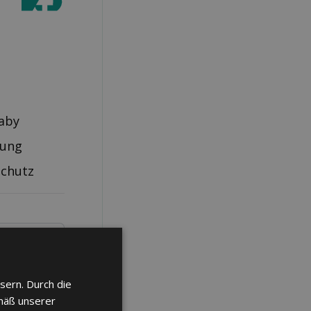
aby
rung
schutz
sern. Durch die
mäß unserer