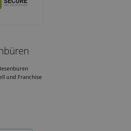
enbüren
 Besenbüren
ll und Franchise