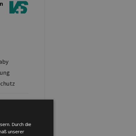
en
aby
rung
schutz
sern. Durch die
mäß unserer