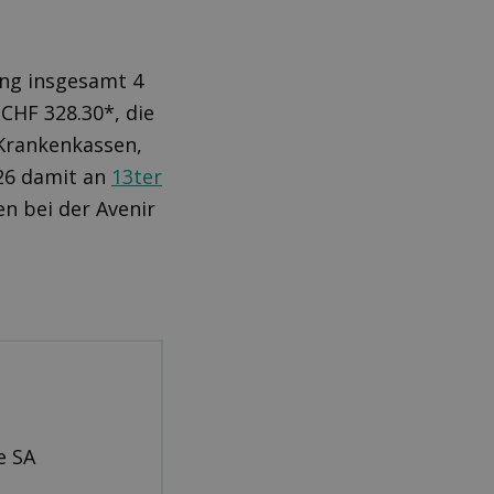
ung insgesamt 4
CHF 328.30*, die
 Krankenkassen,
026 damit an
13ter
n bei der Avenir
e SA