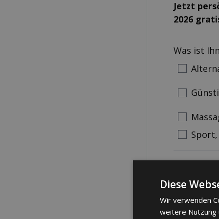
Jetzt per
2026 grati
Was ist Ih
Altern
Günst
Massa
Sport,
Anrede
Frau
M
Diese Webse
Wir verwenden Co
Telefonnum
weitere Nutzung