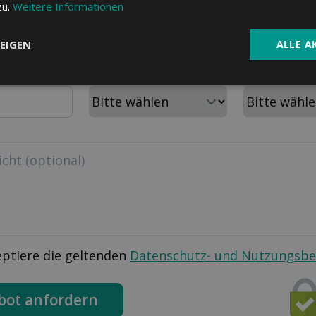
zu.
Weitere Informationen
PLZ
Wohnort
EIGEN
ALLE A
m
Aktuelle Krankenkasse
Personen im H
eptiere die geltenden
Datenschutz- und Nutzungsb
bot anfordern