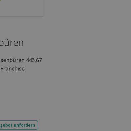
nbüren
esenbüren 443.67
 Franchise
ngebot anfordern