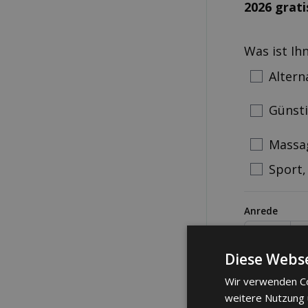
2026 grati
Was ist Ih
Altern
Günst
Massa
Sport,
Anrede
Frau
M
Diese Webse
Telefonnum
Wir verwenden Co
weitere Nutzung