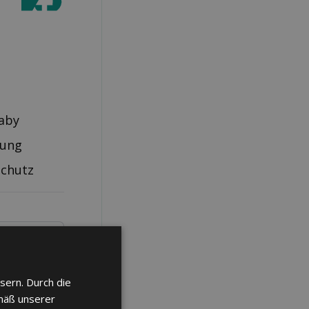
aby
rung
schutz
sern. Durch die
mäß unserer