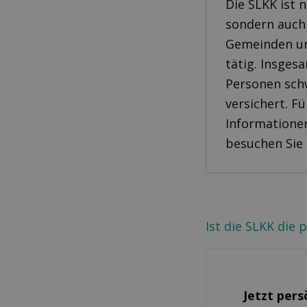
Die SLKK ist 
sondern auch 
Gemeinden un
tätig. Insges
Personen sch
versichert. F
Informatione
besuchen Sie
Ist die SLKK die
Jetzt per