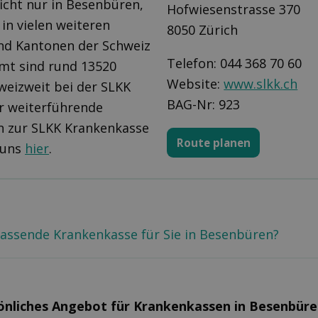
nicht nur in Besenbüren,
Hofwiesenstrasse 370
in vielen weiteren
8050 Zürich
d Kantonen der Schweiz
Telefon: 044 368 70 60
amt sind rund 13520
Website:
www.slkk.ch
weizweit bei der SLKK
BAG-Nr: 923
ür weiterführende
n zur SLKK Krankenkasse
Route planen
 uns
hier
.
 passende Krankenkasse für Sie in Besenbüren?
sönliches Angebot für Kranken­kassen in Besenbür