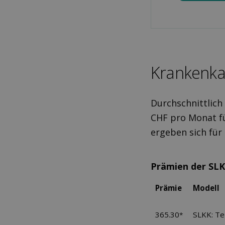
Kranken­k
Durchschnittlich
CHF pro Monat fü
ergeben sich fü
Prämien der SL
Prämie
Modell
365.30
SLKK: T
*