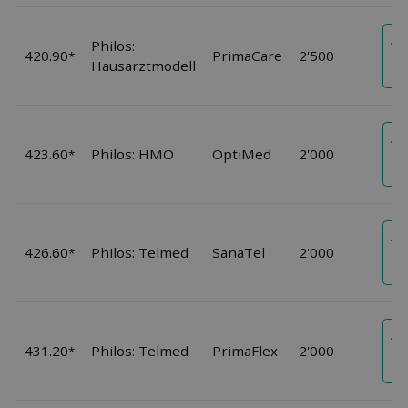
Je
Philos:
420.90
PrimaCare
2'500
An
*
Hausarztmodell
an
Je
423.60
Philos: HMO
OptiMed
2'000
An
*
an
Je
426.60
Philos: Telmed
SanaTel
2'000
An
*
an
Je
431.20
Philos: Telmed
PrimaFlex
2'000
An
*
an