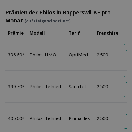
Prämien der Philos in Rapperswil BE pro
Monat
(aufsteigend sortiert)
Prämie
Modell
Tarif
Franchise
Je
396.60
Philos: HMO
OptiMed
2'500
An
*
an
Je
399.70
Philos: Telmed
SanaTel
2'500
An
*
an
Je
405.60
Philos: Telmed
PrimaFlex
2'500
An
*
an