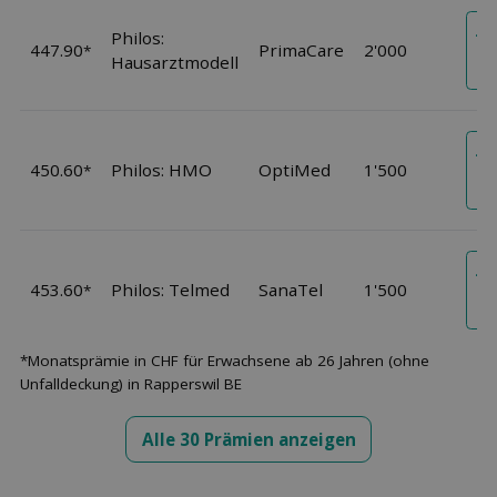
Je
Philos:
447.90
PrimaCare
2'000
An
*
Hausarztmodell
an
Je
450.60
Philos: HMO
OptiMed
1'500
An
*
an
Je
453.60
Philos: Telmed
SanaTel
1'500
An
*
an
*Monatsprämie in CHF für Erwachsene ab 26 Jahren (ohne
Unfalldeckung) in Rapperswil BE
Alle 30 Prämien anzeigen