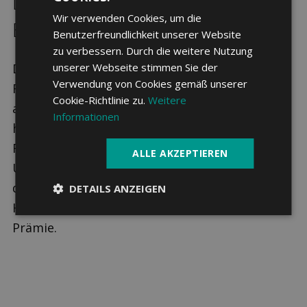
Luzerner Hinterland in Rapperswil
Wir verwenden Cookies, um die
BE ab 388.65 CHF monatlich*
Benutzerfreundlichkeit unserer Website
zu verbessern. Durch die weitere Nutzung
Die obligatorische Grundversicherung kann in
unserer Webseite stimmen Sie der
Verwendung von Cookies gemäß unserer
Rapperswil BE bei der Luzerner Hinterland
Cookie-Richtlinie zu.
Weitere
abgeschlossen werden. Versicherte haben
Informationen
hierbei die Wahl zwischen 3 Modellen und 6
Franchise-Stufen. Optional lässt sich eine
ALLE AKZEPTIEREN
Unfalldeckung integrieren. Abhängig vom Alter
der versicherten Person ergibt sich daraus die
DETAILS ANZEIGEN
Höhe der monatlichen Grundversicherungs-
Prämie.