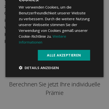
zwischen 4 Modellen und 6 Franchise-Stufen.
Wir verwenden Cookies, um die
Optional lässt sich eine Unfalldeckung
Benutzerfreundlichkeit unserer Website
zu verbessern. Durch die weitere Nutzung
integrieren. Abhängig vom Alter der
unserer Webseite stimmen Sie der
versicherten Person ergibt sich daraus die
Verwendung von Cookies gemäß unserer
Höhe der monatlichen Grundversicherungs-
Cookie-Richtlinie zu.
Weitere
Prämie.
Informationen
ALLE AKZEPTIEREN
DETAILS ANZEIGEN
Berechnen Sie jetzt Ihre individuelle
Prämie