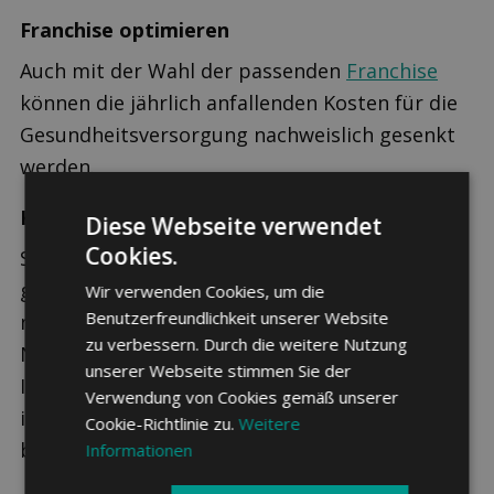
Franchise optimieren
Auch mit der Wahl der passenden
Franchise
können die jährlich anfallenden Kosten für die
Gesundheitsversorgung nachweislich gesenkt
werden.
Krankenkasse wechseln
Diese Webseite verwendet
Cookies.
Sollte eine andere Krankenkasse einen deutlich
günstigeren Tarif bieten, ist es ausserdem
Wir verwenden Cookies, um die
Benutzerfreundlichkeit unserer Website
möglich den Anbieter zu wechseln, ohne dabei
zu verbessern. Durch die weitere Nutzung
Nachteile in Kauf nehmen zu müssen. Wie hoch
unserer Webseite stimmen Sie der
Ihre Prämie in diesem Fall ausfällt, können Sie
Verwendung von Cookies gemäß unserer
im
Krankenkassenvergleich 2026
ganz einfach
Cookie-Richtlinie zu.
Weitere
berechnen.
Informationen