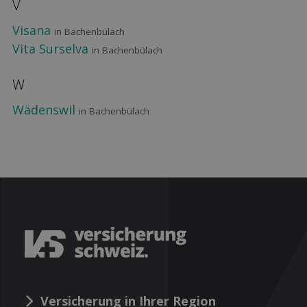
V
Visana
in Bachenbülach
Vita Surselva
in Bachenbülach
W
Wädenswil
in Bachenbülach
Versicherung in Ihrer Region