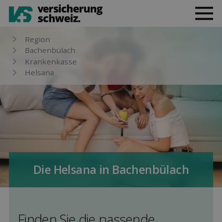
Region
Bachenbülach
Kranken­kasse
Helsana
Die Helsana in Bachenbülach
Finden Sie die pas­sende