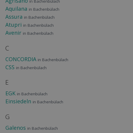
Agrisano
in Bachenbülach
Aquilana
in Bachenbülach
Assura
in Bachenbülach
Atupri
in Bachenbülach
Avenir
in Bachenbülach
C
CONCORDIA
in Bachenbülach
CSS
in Bachenbülach
E
EGK
in Bachenbülach
Einsiedeln
in Bachenbülach
G
Galenos
in Bachenbülach