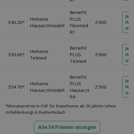
BeneFit
Jetz
Helsana:
PLUS
340.20
2'000
Ang
*
Hausarztmodell
Flexmed
anf
R1
BeneFit
Jetz
Helsana:
350.60
PLUS
2'000
Ang
*
Telmed
anf
Telmed
BeneFit
Jetz
Helsana:
PLUS
354.70
2'500
Ang
*
Hausarztmodell
Hausarzt
anf
R4
*Monatsprämie in CHF für Erwachsene ab 26 Jahren (ohne
Unfalldeckung) in Bachenbülach
Alle 54 Prämien anzeigen