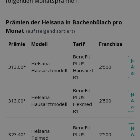
folgenden Monatsprämien.
Prämien der Helsana in Bachenbülach pro
Monat
(aufsteigend sortiert)
Prämie
Modell
Tarif
Franchise
BeneFit
Jetz
Helsana:
PLUS
313.00
2'500
Ang
*
Hausarztmodell
Hausarzt
anf
R1
BeneFit
Jetz
Helsana:
PLUS
313.00
2'500
Ang
*
Hausarztmodell
Flexmed
anf
R1
BeneFit
Jetz
Helsana:
323.40
PLUS
2'500
Ang
*
Telmed