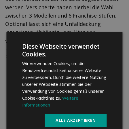
werden. Versicherte haben hierbei die Wahl
zwischen 3 Modellen und 6 Franchise-Stufen.
Optional lässt sich eine Unfalldeckung
integrieren. Abhängig vom Alter der
versicherten Person ergibt sich daraus die
Diese Webseite verwendet
Höhe der monatlichen Grundversicherungs-
Cookies.
Prämie.
Wir verwenden Cookies, um die
Benutzerfreundlichkeit unserer Website
zu verbessern. Durch die weitere Nutzung
unserer Webseite stimmen Sie der
Verwendung von Cookies gemäß unserer
Cookie-Richtlinie zu.
Weitere
Informationen
Berechnen Sie jetzt Ihre individuelle
Prämie
ALLE AKZEPTIEREN