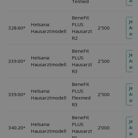
anf
Telmed
BeneFit
Jetz
Helsana:
PLUS
328.60
2'500
Ang
*
Hausarztmodell
Hausarzt
anf
R2
BeneFit
Jetz
Helsana:
PLUS
339.00
2'500
Ang
*
Hausarztmodell
Hausarzt
anf
R3
BeneFit
Jetz
Helsana:
PLUS
339.00
2'500
Ang
*
Hausarztmodell
Flexmed
anf
R3
BeneFit
Jetz
Helsana:
PLUS
340.20
2'000
Ang
*
Hausarztmodell
Hausarzt
anf
R1