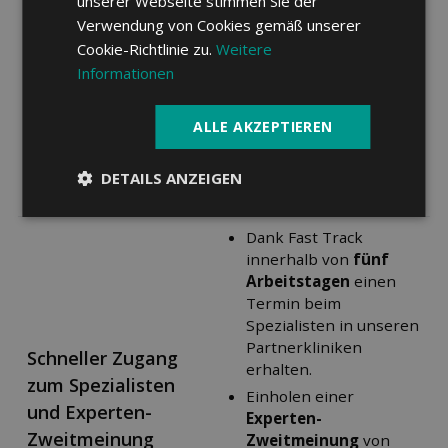
unserer Webseite stimmen Sie der
Ärztlich verordnete Bade-
Verwendung von Cookies gemäß unserer
und Erholungskuren nach
Cookie-Richtlinie zu.
Weitere
Operation oder Krankheit:
Informationen
Kuren
CHF 50.– pro Tag, max. 30
ALLE AKZEPTIEREN
Tage pro Kalenderjahr
DETAILS ANZEIGEN
Dank Fast Track
innerhalb von
fünf
Arbeitstagen
einen
Termin beim
Spezialisten in unseren
Partnerkliniken
Schneller Zugang
erhalten.
zum Spezialisten
Einholen einer
und Experten-
Experten-
Zweitmeinung
Zweitmeinung
von