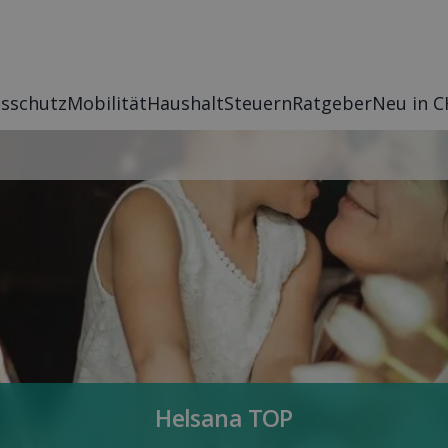
s­schutz
Mobilität
Haushalt
Steuern
Rat­geber
Neu in C
Helsana TOP