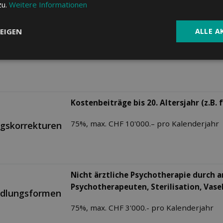
zu.
Weitere Informationen
Nottransporte in der Schweiz:
Rettung
Max. CHF 100'000.– pro Kalenderjahr
EIGEN
ALLE A
Kostenbeiträge bis 20. Altersjahr (z.B.
75%, max. CHF 10'000.– pro Kalenderjahr
ngskorrekturen
Nicht ärztliche Psychotherapie durch 
Psychotherapeuten,
Sterilisation, Vase
ndlungsformen
75%, max. CHF 3'000.- pro Kalenderjahr