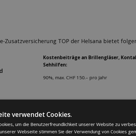
e-Zusatzversicherung TOP der Helsana bietet folge
Kostenbeiträge an Brillengläser, Konta
Sehhilfen:
nd
90%, max. CHF 150.– pro Jahr
Von Swissmedic zugelassene Medikament
ite verwendet Cookies.
gemäss Liste der Helsana-Gruppe
okies, um die Benutzerfreundlichkeit unserer Website zu verbes
 unserer Webseite stimmen Sie der Verwendung von Cookies ge
Kostenbeiträge an Rettungs-, Bergung