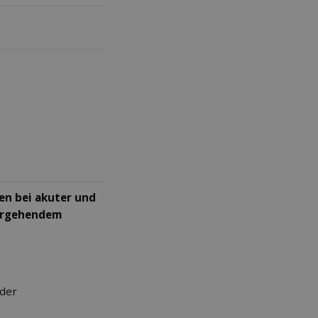
n bei akuter und
ergehendem
 der