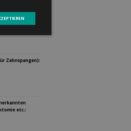
KZEPTIEREN
 für Zahnspangen):
anerkannten
ktomie etc.: