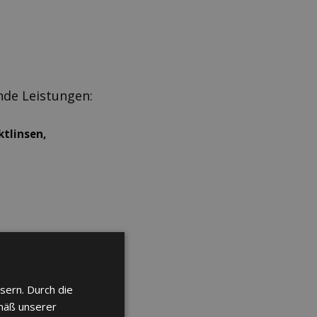
nde Leistungen:
ktlinsen,
e 90%, max. 50%
sern. Durch die
mäß unserer
s- und