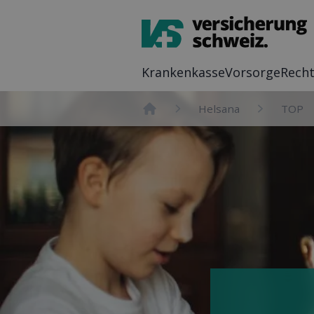
Kranken­kasse
Vor­sorge
Recht
Helsana
TOP
Home