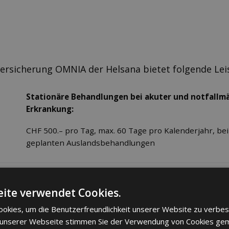
versicherung OMNIA der Helsana bietet folgende Lei
Stationäre Behandlungen bei akuter und notfallm
Erkrankung:
CHF 500.– pro Tag, max. 60 Tage pro Kalenderjahr, bei
geplanten Auslandsbehandlungen
Stationäre Behandlung:
ite verwendet Cookies.
Siehe Spitalaufenthalte (Inland)
okies, um die Benutzerfreundlichkeit unserer Website zu verbes
 unserer Webseite stimmen Sie der Verwendung von Cookies ge
Behandlung in anerkannten Akutspitälern gemäss 