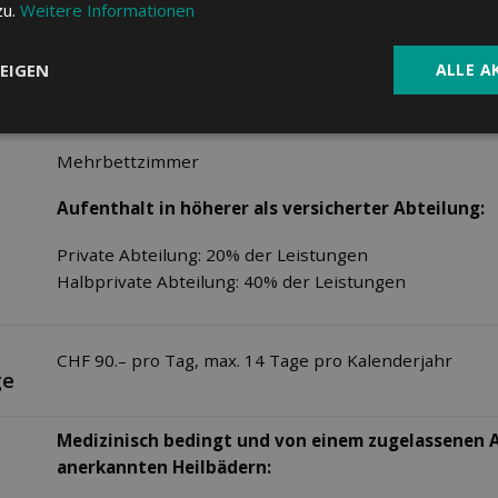
zu.
Weitere Informationen
Spitalliste:
Volle Deckung in der allgemeinen Abteilung ganze Sc
EIGEN
ALLE A
Aufenthalt (Zimmerkomfort):
Mehrbettzimmer
Aufenthalt in höherer als versicherter Abteilung:
Private Abteilung: 20% der Leistungen
Halbprivate Abteilung: 40% der Leistungen
CHF 90.– pro Tag, max. 14 Tage pro Kalenderjahr
ge
Medizinisch bedingt und von einem zugelassenen A
anerkannten Heilbädern: