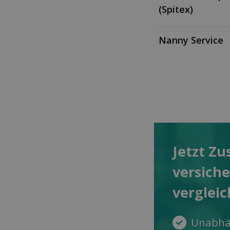
(Spitex)
Nanny Service
Jetzt Zu
versich
ver­glei
Unabhä