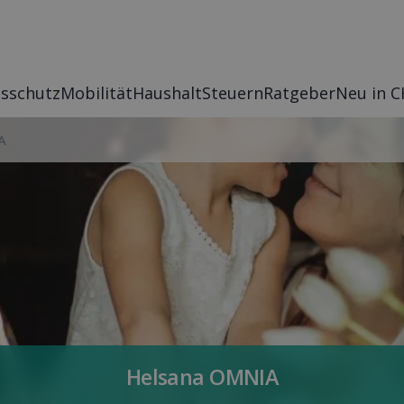
s­schutz
Mobilität
Haushalt
Steuern
Rat­geber
Neu in C
A
Helsana OMNIA