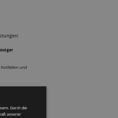
stungen:
ässiger
 Notfällen und
sern. Durch die
mäß unserer
kantonaler