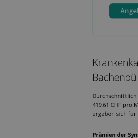
Ange
Kranken­k
Bachenbü
Durchschnittlich
419.61 CHF pro M
ergeben sich fü
Prämien der Sy