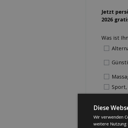
Jetzt per
2026 grati
Was ist Ih
Altern
Günst
Massa
Sport,
Anrede
Diese Webse
Frau
M
Wir verwenden Co
weitere Nutzung
Telefonnum