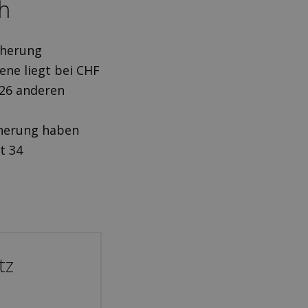
h
cherung
ene liegt bei CHF
 26 anderen
cherung haben
t 34
tz