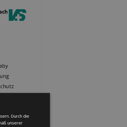
ach
aby
rung
schutz
sern. Durch die
mäß unserer