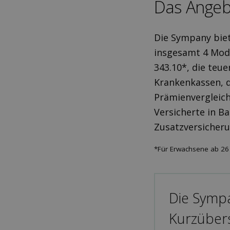
Das Angeb
Die Sympany biet
insgesamt 4 Mode
343.10*, die teu
Krankenkassen, d
Prämienvergleic
Versicherte in B
Zusatzversicher
*Für Erwachsene ab 26 
Die Sympa
Kurzübers