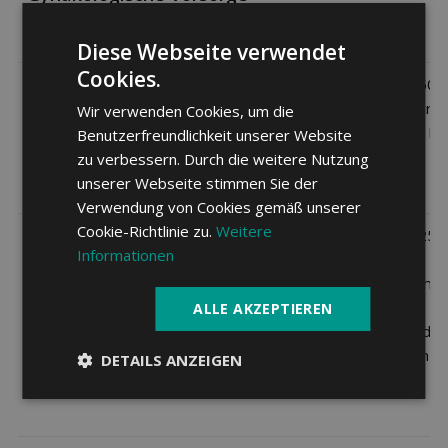
Diese Webseite verwendet
Cookies.
90%, max. CHF 500.
2 Kalenderjahren 
Wir verwenden Cookies, um die
Check-up
Leistungsbezug K
Benutzerfreundlichkeit unserer Website
zu verbessern. Durch die weitere Nutzung
unserer Webseite stimmen Sie der
Verwendung von Cookies gemäß unserer
Cookie-Richtlinie zu.
Weitere
50%, max. CHF 250.
Informationen
Kalenderjahr an
Fitnesscenter und
Fitness und
im Bereich
ALLE AKZEPTIEREN
Gesundheitsförderung
Gesundheitsförder
Karenzfrist 1 Jahr
DETAILS ANZEIGEN