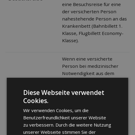
eine Besuchsreise für eine
der versicherten Person
nahestehende Person an das
Krankenbett (Bahnbillett 1.
Klasse, Flugbillett Economy-
Klasse).
Wenn eine versicherte
Person bei medizinischer
Notwendigkeit aus dem
Ausland in ein geeignetes
Spital im Wohnkanton zur
Diese Webseite verwendet
stationären Behandlung
Cookies.
zurücktransportiert werden
muss, organisiert die 24h
Wir verwenden Cookies, um die
Notfallnummer Sympany die
Benutzerfreundlichkeit unserer Website
Extrarückreise von
zu verbessern. Durch die weitere Nutzung
versicherten mitreisenden
unserer Webseite stimmen Sie der