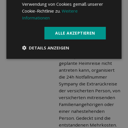
Familienangehörigen oder
Verwendung von Cookies gemäß unserer
einer nahestehenden
Cookie-Richtlinie zu.
Weitere
Person. Gedeckt sind die
Informationen
entstandenen Mehrkosten.
Extra-Rückreise
ALLE AKZEPTIEREN
Wenn eine versicherte
Person erkrankt oder
DETAILS ANZEIGEN
verunfallt und aufgrund
eines Spitalaufenthalts die
geplante Heimreise nicht
antreten kann, organisiert
die 24h Notfallnummer
Sympany die Extrarückreise
der versicherten Person, von
versicherten mitreisenden
Familienangehörigen oder
einer nahestehenden
Person. Gedeckt sind die
entstandenen Mehrkosten.