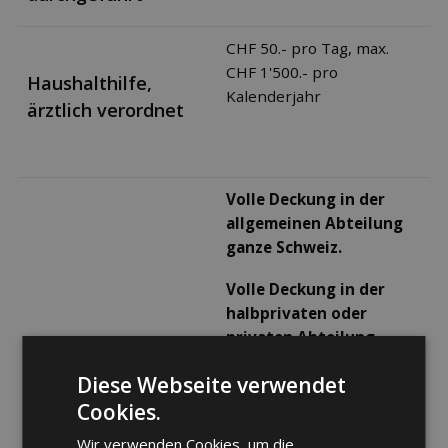
CHF 50.- pro Tag, max.
CHF 1'500.- pro
Haushalthilfe,
Kalenderjahr
ärztlich verordnet
Volle Deckung in der
allgemeinen Abteilung
ganze Schweiz.
Volle Deckung in der
halbprivaten oder
privaten Abteilung
ganze Schweiz, nach
Diese Webseite verwendet
Berücksichtigung des
Cookies.
gewählten
Selbstbehaltes:
Behandlung
Wir verwenden Cookies, um die