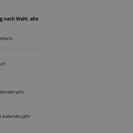
 nach Wahl, alle
mfort»
urt
Kalenderjahr
o Kalenderjahr