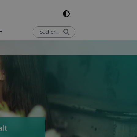
H
Suchen...
alt