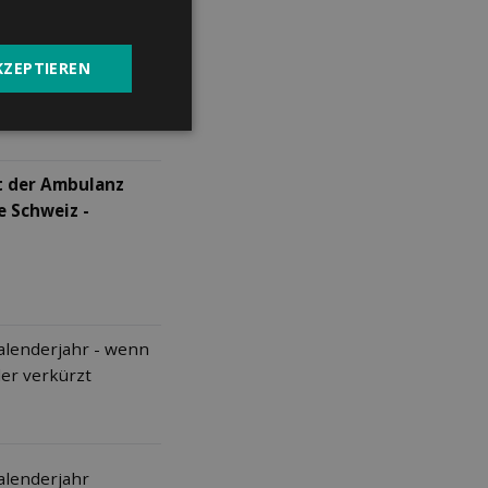
KZEPTIEREN
fort".
t der Ambulanz
e Schweiz -
Kalenderjahr - wenn
der verkürzt
Kalenderjahr