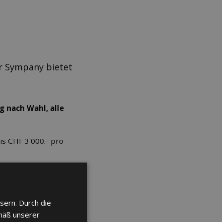
er Sympany bietet
 nach Wahl, alle
is CHF 3'000.- pro
sern. Durch die
l (Rooming-in):
mäß unserer