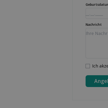
Geburtsdatu
Nachricht
Ich akz
Ange