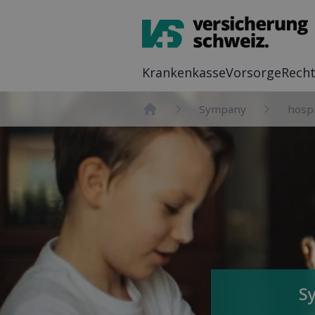
Kranken­kasse
Vor­sorge
Recht
Sympany
hospi
Home
Sy