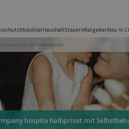
s­schutz
Mobilität
Haushalt
Steuern
Rat­geber
Neu in C
ta halbprivat mit Selbst­behalt
mpany hospita halbprivat mit Selbst­beh