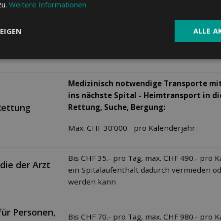
50% der Kosten, max. CHF 50.- pro Tag
zu.
Weitere Informationen
EIGEN
ALLE A
Spitalabteilung nach Wahl:
and
Leistungen von Sympany siehe unter "Kom
Medizinisch notwendige Transporte mi
ins nächste Spital - Heimtransport in di
Rettung
Rettung, Suche, Bergung:
Max. CHF 30’000.- pro Kalenderjahr
Bis CHF 35.- pro Tag, max. CHF 490.- pro 
die der Arzt
ein Spitalaufenthalt dadurch vermieden o
werden kann
für Personen,
Bis CHF 70.- pro Tag, max. CHF 980.- pro 