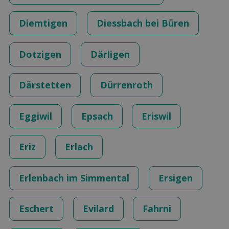
Diemtigen
Diessbach bei Büren
Dotzigen
Därligen
Därstetten
Dürrenroth
Eggiwil
Epsach
Eriswil
Eriz
Erlach
Erlenbach im Simmental
Ersigen
Eschert
Evilard
Fahrni