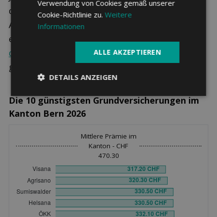
Verwendung von Cookies gemäß unserer
den Krankenkassenprämien im Kanton Bern.
Cookie-Richtlinie zu.
Weitere
Aus diesem Grund lohnt sich der Wechsel zu
Informationen
einem günstigeren Anbieter. Die
Leistungen
der Grundversicherung
bleiben dabei übrigens
ALLE AKZEPTIEREN
gleich - sie sind per Gesetz vorgegeben.
DETAILS ANZEIGEN
Die 10 günstigsten Grundversicherungen im
Kanton Bern 2026
Mittlere Prämie im
Kanton - CHF
470.30