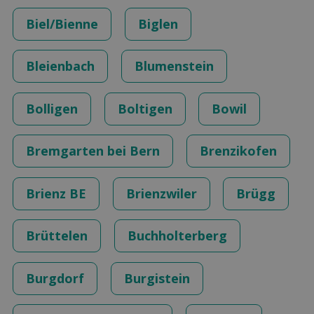
Biel/Bienne
Biglen
Bleienbach
Blumenstein
Bolligen
Boltigen
Bowil
Bremgarten bei Bern
Brenzikofen
Brienz BE
Brienzwiler
Brügg
Brüttelen
Buchholterberg
Burgdorf
Burgistein