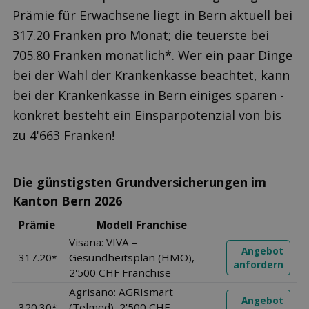
Prämie für Erwachsene liegt in Bern aktuell bei
317.20 Franken pro Monat; die teuerste bei
705.80 Franken monatlich*. Wer ein paar Dinge
bei der Wahl der Krankenkasse beachtet, kann
bei der Krankenkasse in Bern einiges sparen -
konkret besteht ein Einsparpotenzial von bis
zu 4'663 Franken!
Die günstigsten Grundversicherungen im
Kanton Bern 2026
Prämie
Modell Franchise
Visana: VIVA –
Angebot
317.20
Gesundheitsplan (HMO),
*
anfordern
2'500 CHF Franchise
Agrisano: AGRIsmart
Angebot
320.30
(Telmed), 2'500 CHF
*