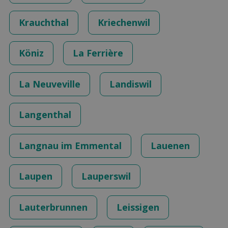
Krauchthal
Kriechenwil
Köniz
La Ferrière
La Neuveville
Landiswil
Langenthal
Langnau im Emmental
Lauenen
Laupen
Lauperswil
Lauterbrunnen
Leissigen