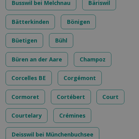
Busswil bei Melchnau
Bäriswil
Bätterkinden
Bönigen
Büetigen
Bühl
Büren an der Aare
Champoz
Corcelles BE
Corgémont
Cormoret
Cortébert
Court
Courtelary
Crémines
Deisswil bei Münchenbuchsee