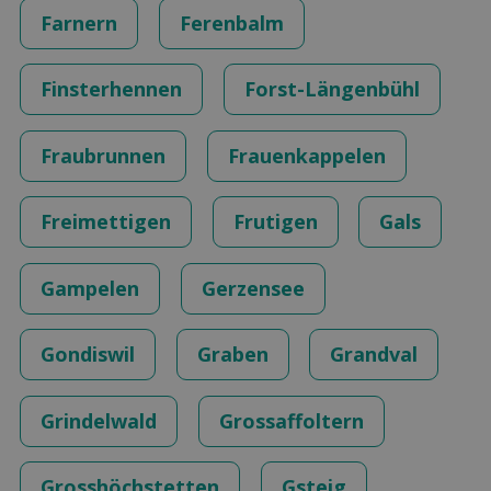
Farnern
Ferenbalm
Finsterhennen
Forst-Längenbühl
Fraubrunnen
Frauenkappelen
Freimettigen
Frutigen
Gals
Gampelen
Gerzensee
Gondiswil
Graben
Grandval
Grindelwald
Grossaffoltern
Grosshöchstetten
Gsteig