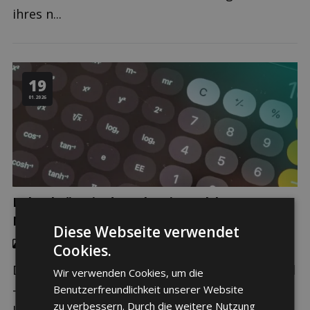
ihres n...
19
01.2026
Lohnabzüge in der Schweiz: Welcher
Nettolohn bleibt am Monatsende übrig?
Diese Webseite verwendet
Zuzügler & Grenzgänger
,
Vorsorge
Cookies.
Die Schweiz ist ein attraktives Einwandererland
Wir verwenden Cookies, um die
– nicht zuletzt aufgrund der hier gezahlten
Benutzerfreundlichkeit unserer Website
zu verbessern. Durch die weitere Nutzung
Löhne, die europaweit die höchsten sind. Dazu