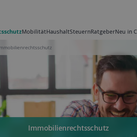
s­schutz
Mobilität
Haushalt
Steuern
Rat­geber
Neu in 
mmobilienrechtsschutz
Immobilienrechtsschutz