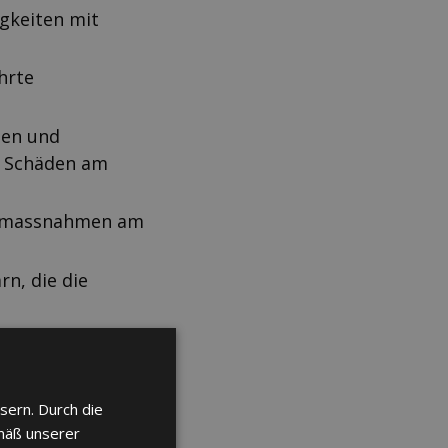
gkeiten mit
hrte
gen und
h Schäden am
aumassnahmen am
n, die die
te und
d deren
sern. Durch die
mäß unserer