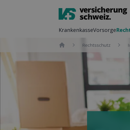
Kranken­kasse
Vor­sorge
Recht
Rechts­schutz
I
Home