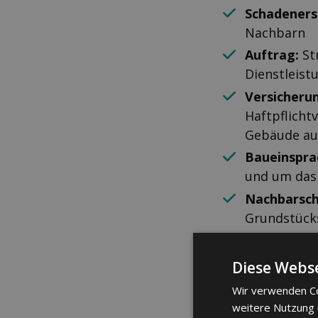
Schadeners
Nachbarn
Auftrag:
Str
Dienstleis
Versicheru
Haftpflicht
Gebäude au
Baueinspra
und um das
Nachbarsch
Grundstücks
Stockwerk
verzögerte
Diese Webse
Miete/Kaut
Wir verwenden Co
Begleichun
weitere Nutzung