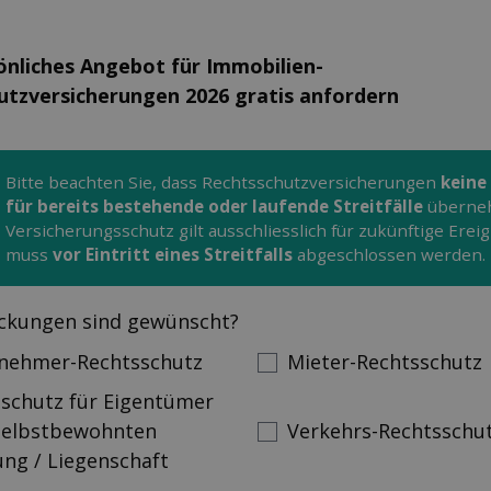
önliches Angebot für Immobilien-
utzversicherungen 2026 gratis anfordern
Bitte beachten Sie, dass Rechtsschutz­versicherungen
keine
für bereits bestehende oder laufende Streitfälle
überne
Versicherungsschutz gilt ausschliesslich für zukünftige Erei
muss
vor Eintritt eines Streitfalls
abgeschlossen werden.
ckungen sind gewünscht?
nehmer-Rechts­schutz
Mieter-Rechtsschutz
schutz für Eigentümer
 selbstbewohnten
Verkehrs-Rechts­schu
ng / Liegenschaft