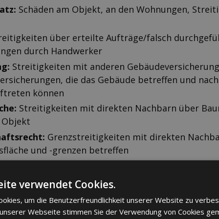
atz:
Schäden am Objekt, an den Wohnungen, Streiti
eitigkeiten über erteilte Aufträge/falsch durchgefü
tungen durch Handwerker
ng:
Streitigkeiten mit anderen Gebäudeversicherun
versicherungen, die das Gebäude betreffen und nac
ftreten können
che:
Streitigkeiten mit direkten Nachbarn über B
 Objekt
aftsrecht:
Grenzstreitigkeiten mit direkten Nachbar
fläche und -grenzen betreffen
eigentum:
Streitigkeiten mit Mietern über versäum
 Zahlungen von Miete und Nebenkosten
ite verwendet Cookies.
ion:
Streitigkeiten um Schäden an der Wohnung un
okies, um die Benutzerfreundlichkeit unserer Website zu verbes
g nach Auszug
 unserer Webseite stimmen Sie der Verwendung von Cookies ge