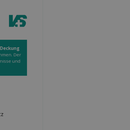
 Deckung
hmen. Der
gnisse und
tz