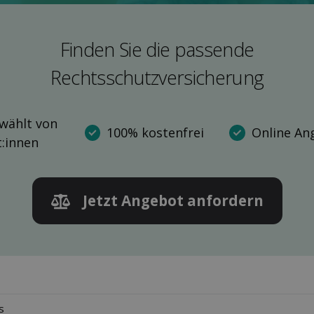
Finden Sie die pas­sende
Rechts­schutz­versicherung
wählt von
100% kostenfrei
Online An
t:innen
Jetzt Angebot anfordern
s