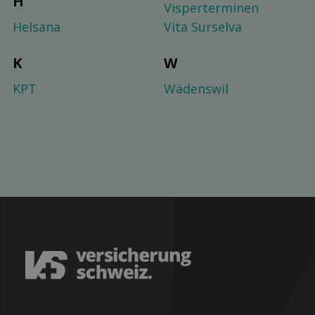
H
Visperterminen
Helsana
Vita Surselva
K
W
KPT
Wädenswil