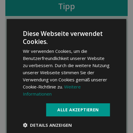
Tipp
Beim Wechsel des Arbeit­gebers auch
Diese Webseite verwendet
auf die Alters­vorsorge achten
Cookies.
Bei der Stellensuche sind viele Faktoren
Wir verwenden Cookies, um die
entscheidend, doch auch die
Benutzerfreundlichkeit unserer Website
Altersvorsorge sollte eine Rolle spielen.
zu verbessern. Durch die weitere Nutzung
Besonders, wenn Sie für lange Zeit bei
unserer Webseite stimmen Sie der
einem Unternehmen bleiben möchten,
Verwendung von Cookies gemäß unserer
sollten Sie sichergehen, dass Sie damit
Cookie-Richtlinie zu.
Weitere
Informationen
auch im Alter gut versorgt sind. Fragen Sie
deswegen bei einem geplanten
ALLE AKZEPTIEREN
Jobwechsel potenzielle Arbeitgeber nach
der Altersvorsorge und beziehen Sie diese
DETAILS ANZEIGEN
in Ihre Entscheidungen mit ein.