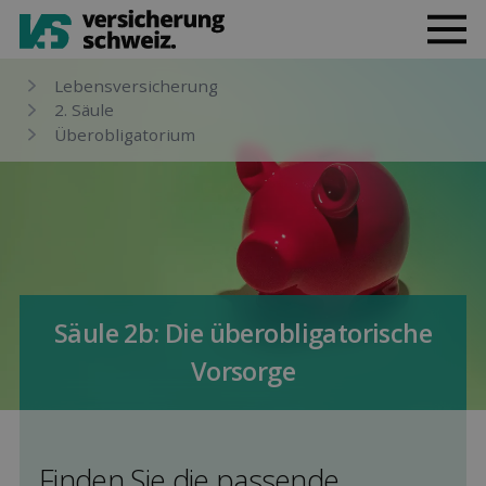
Lebens­versicherung
2. Säule
Über­obligatorium
Säule 2b: Die überobligatorische
Vor­sorge
Finden Sie die pas­sende