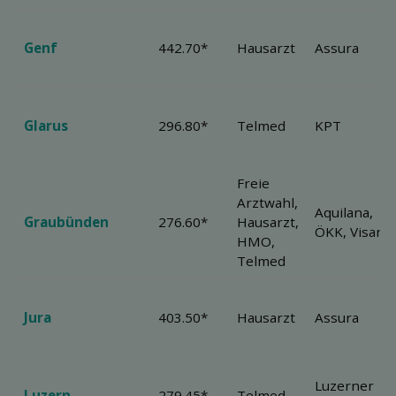
Genf
442.70*
Hausarzt
Assura
Glarus
296.80*
Telmed
KPT
Freie
Arztwahl,
Aquilana,
Graubünden
276.60*
Hausarzt,
ÖKK, Visana
HMO,
Telmed
Jura
403.50*
Hausarzt
Assura
Luzerner
Luzern
279.45*
Telmed