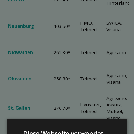
Hinterland
HMO,
SWICA,
Neuenburg
403.50*
Telmed
Visana
Nidwalden
261.30*
Telmed
Agrisano
Agrisano,
Obwalden
258.80*
Telmed
Visana
Agrisano,
Hausarzt,
Assura,
St. Gallen
276.70*
Telmed
Mutuel,
Visana
Diese Webseite verwendet
Hausarzt,
Assura, EGK,