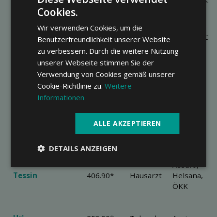
Schaffhausen
301.60*
Cookies.
Telmed
SWICA
Wir verwenden Cookies, um die
Hausarzt,
CONCORDIA
Benutzerfreundlichkeit unserer Website
Solothurn
346.30*
HMO,
Sanitas,
zu verbessern. Durch die weitere Nutzung
Telmed
Visana
unserer Webseite stimmen Sie der
Verwendung von Cookies gemäß unserer
Cookie-Richtlinie zu.
Weitere
Schwyz
275.30*
Telmed
Agrisano
Informationen
Freie
Agrisano,
ALLE AKZEPTIEREN
Thurgau
303.30*
Arztwahl,
Aquilana,
Telmed
Galenos
DETAILS ANZEIGEN
Assura,
Tessin
406.90*
Hausarzt
Helsana,
ÖKK