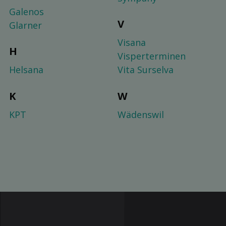
Galenos
V
Glarner
Visana
H
Visperterminen
Helsana
Vita Surselva
K
W
KPT
Wädenswil