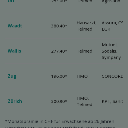
Uri
253.00*
Telmed
Agrisano
Hausarzt,
Assura, CSS,
Waadt
380.40*
Telmed
EGK
Mutuel,
Wallis
277.40*
Telmed
Sodalis,
Sympany
Zug
196.00*
HMO
CONCORDIA
HMO,
Zürich
300.90*
KPT, Sanitas
Telmed
*Monatsprämie in CHF für Erwachsene ab 26 Jahren
(Franchise CHF 2'500; ohne Unfalldeckung) je Kanton.