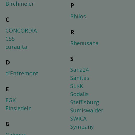
Birchmeier
P
Philos
C
CONCORDIA
R
CSS
Rhenusana
curaulta
S
D
Sana24
d'Entremont
Sanitas
SLKK
E
Sodalis
EGK
Steffisburg
Einsiedeln
Sumiswalder
SWICA
G
Sympany
Galenos