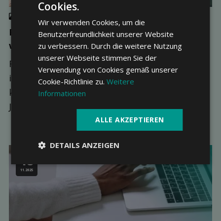
Cookies.
Krankenkassenvergleich
,
Sparen
Wir verwenden Cookies, um die
Franchise ändern bei der Kranken­kasse: Alles
Benutzerfreundlichkeit unserer Website
was Sie wissen müssen
zu verbessern. Durch die weitere Nutzung
unserer Webseite stimmen Sie der
Franchise ändern bei der Krankenkasse: Wann
Verwendung von Cookies gemäß unserer
ist es möglich und wie geht's? Die Franchise
Cookie-Richtlinie zu.
Weitere
kann bis zum 30. November für das nächste
Informationen
Jahr geändert werde...
ALLE AKZEPTIEREN
DETAILS ANZEIGEN
18
11.2025