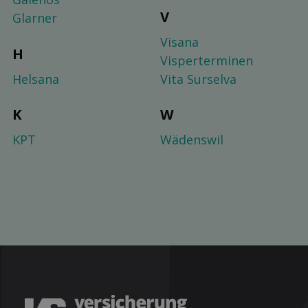
V
Glarner
Visana
H
Visperterminen
Helsana
Vita Surselva
K
W
KPT
Wädenswil