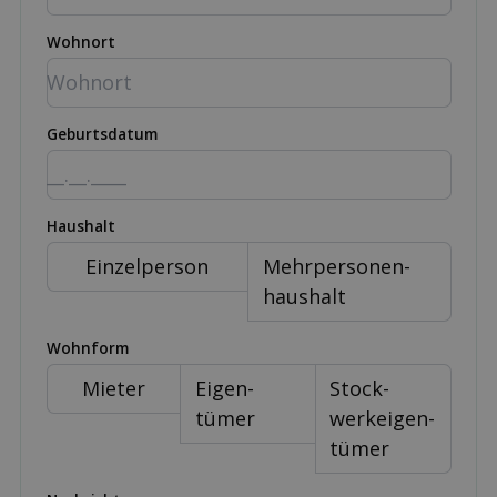
Wohnort
Geburtsdatum
Haushalt
Einzel­person
Mehr­personen­
haushalt
Wohnform
Mieter
Eigen­
Stock­
tümer
werk­eigen­
tümer