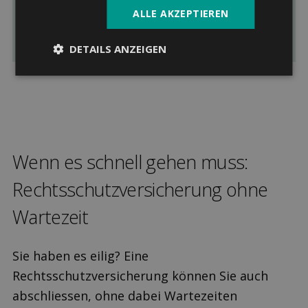
dafür einfach ein
Angebot der Schweizer
ALLE AKZEPTIEREN
Rechtsschutzversicherungen
gratis an!
DETAILS ANZEIGEN
Wenn es schnell gehen muss:
Rechts­schutz­versicherung ohne
Warte­zeit
Sie haben es eilig? Eine
Rechtsschutzversicherung können Sie auch
abschliessen, ohne dabei Wartezeiten