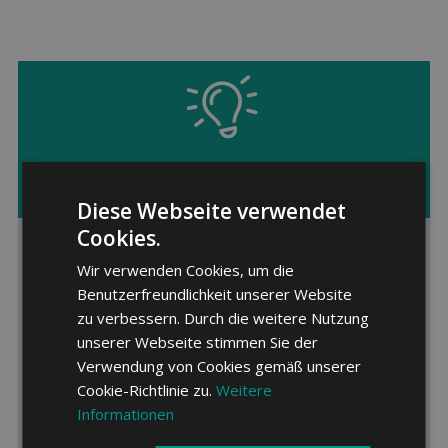
Tipp
Diese Webseite verwendet
Cookies.
Auf der Suche nach dem passenden
Wir verwenden Cookies, um die
Rechts­schutz?
Benutzerfreundlichkeit unserer Website
Wir kennen die führenden
Anbieter von
zu verbessern. Durch die weitere Nutzung
Rechtsschutzversicherungen
in der
unserer Webseite stimmen Sie der
Verwendung von Cookies gemäß unserer
Schweiz und sind Ihnen bei der Auswahl
Cookie-Richtlinie zu.
Weitere
eines optimalen Tarifs mit umfassender
Informationen
Leistung gerne behilflich. Fordern Sie