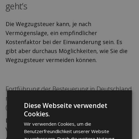
geht’s
Die Wegzugsteuer kann, je nach
Vermögenslage, ein empfindlicher
Kostenfaktor bei der Einwanderung sein. Es
gibt aber durchaus Möglichkeiten, wie Sie die
Wegzugsteuer vermeiden können.
Fortführung der Besteuerung in Deutschland
nach Doppel-Besteuerungs-Abkommen
Diese Webseite verwendet
(DBA)
Cookies.
Die Schweiz und Deutschland haben zur
Wir verwenden Cookies, um die
Vermeidung von Doppelbesteuerung ein
Benutzerfreundlichkeit unserer Website
Abkommen geschlossen. Nach diesem können
zu verbessern. Durch die weitere Nutzung