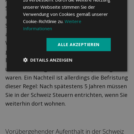
unserer Webseite stimmen Sie der
Sie sich unter bestimmten Umständen dafür
Verwendung von Cookies gemäß unserer
entscheiden, weiter in Deutschland statt in der
Cookie-Richtlinie zu.
Weitere
Schweiz Steuern zu zahlen – damit würden
Informationen
auch die Voraussetzungen für die
Wegzugsteuer wegfallen. Diese Möglichkeit
ALLE AKZEPTIEREN
gibt es für alle Personen, die mindestens die
letzten 5 Jahre in Deutschland gelebt haben
DETAILS ANZEIGEN
und dort uneingeschränkt steuerpflichtig
waren. Ein Nachteil ist allerdings die Befristung
dieser Regel: Nach spätestens 5 Jahren müssen
Sie in der Schweiz Steuern entrichten, wenn Sie
weiterhin dort wohnen.
Vorübergehender Aufenthalt in der Schweiz