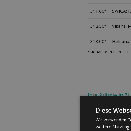
311.60
SWICA: 
*
312.50
Visana: 
*
313.00
Helsana:
*
*Monatsprämie in CHF f
Ihre Prämie in Z
Diese Webse
Wir verwenden Co
Jetzt pers
weitere Nutzung