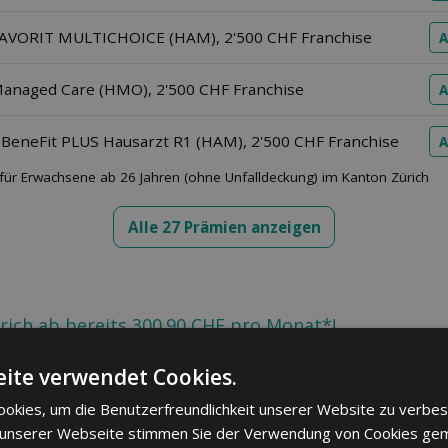
FAVORIT MULTICHOICE (HAM), 2'500 CHF Franchise
A
Managed Care (HMO), 2'500 CHF Franchise
A
 BeneFit PLUS Hausarzt R1 (HAM), 2'500 CHF Franchise
A
ür Erwachsene ab 26 Jahren (ohne Unfalldeckung) im Kanton Zürich
Alle 27 Prämien anzeigen
ürich ab bereits 300.90 CHF pro Monat*!
ite verwendet Cookies.
okies, um die Benutzerfreundlichkeit unserer Website zu verbes
önliches Angebot für Kranken­kassen in Zürich 202
 unserer Webseite stimmen Sie der Verwendung von Cookies ge