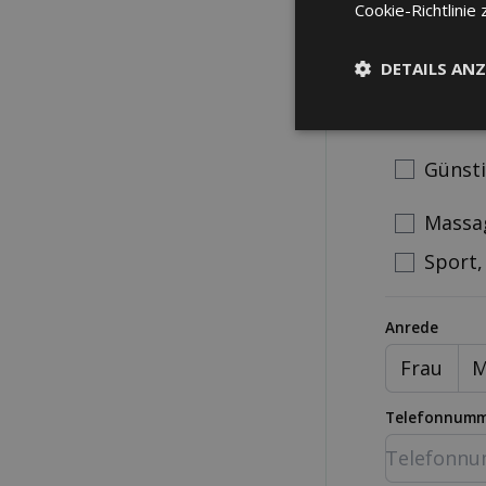
gratis an
Cookie-Richtlinie 
DETAILS ANZ
Was ist Ih
Altern
Günst
Massa
Sport,
Anrede
Frau
M
Telefonnum