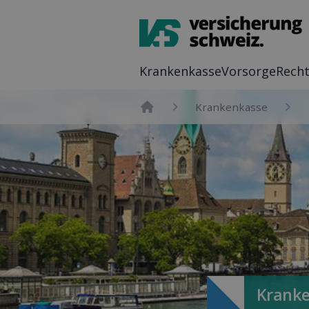
Kranken­kasse
Vor­sorge
Recht
Kranken­kasse
Home
Kranke