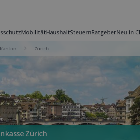
s­schutz
Mobilität
Haushalt
Steuern
Rat­geber
Neu in C
Kanton
Zürich
n­kasse Zürich