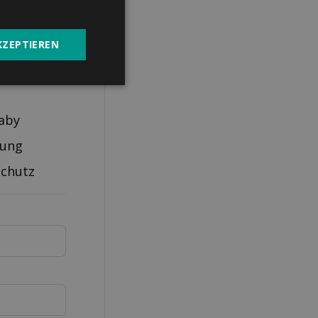
KZEPTIEREN
aby
rung
schutz