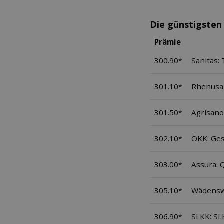
Die günstigsten
Prämie
300.90
Sanitas:
*
301.10
Rhenusan
*
301.50
Agrisano
*
302.10
ÖKK: Ges
*
303.00
Assura: 
*
305.10
Wädenswi
*
306.90
SLKK: SL
*