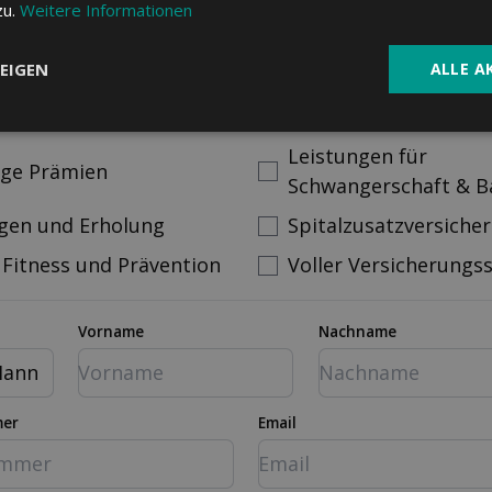
fordern
zu.
Weitere Informationen
EIGEN
ALLE A
nen bei Ihrer Versicherung besonders wichtig?
ativ-Medizin
Familienrabatte
Leistungen für
ige Prämien
Schwangerschaft & B
gen und Erholung
Spitalzusatzversiche
 Fitness und Prävention
Voller Versicherungs
Vorname
Nachname
ann
mer
Email