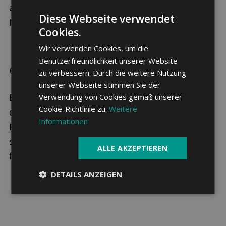
anzupassen, wenn es zu hochwertigen
Diese Webseite verwendet
Neuanschaffungen kommt.
Cookies.
Wir verwenden Cookies, um die
Benutzerfreundlichkeit unserer Website
Gebäude­versicherung
zu verbessern. Durch die weitere Nutzung
unserer Webseite stimmen Sie der
Bei Gebäude­versicherungen wird in der Regel
Verwendung von Cookies gemäß unserer
Cookie-Richtlinie zu.
Weitere
der Neuwert versichert, also der Preis für den
Informationen
Bau oder Kauf des Gebäudes. So ist
sichergestellt, dass im Schadensfall die Kosten
ALLE AKZEPTIEREN
für den Wiederaufbau übernommen werden.
DETAILS ANZEIGEN