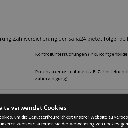
rung Zahnversicherung der Sana24 bietet folgende 
Kontrolluntersuchungen (inkl. Röntgenbilde
Prophylaxemassnahmen (z.B. Zahnsteinentf
Zahnreinigung)
Zahnerhaltung, Kariestherapie (z.B. Füllunge
Wurzelbehandlungen)
g
ite verwendet Cookies.
okies, um die Benutzerfreundlichkeit unserer Website zu verbes
ie und
Korrektur einer Kiefer- oder Zahnfehlstellung
 unserer Webseite stimmen Sie der Verwendung von Cookies ge