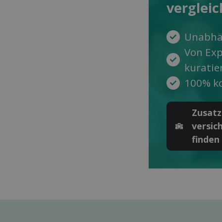
ver­glei
Unabhä
Von Ex
kuratie
100% ko
Zusatz
versic
finden