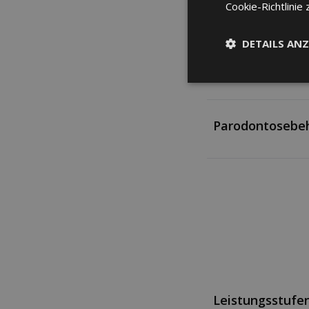
orthodontische
Cookie-Richtlinie 
Behandlungen
DETAILS ANZ
Prothetik
Parodontosebe
Leistungsstufe