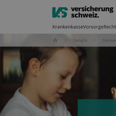
Kranken­kasse
Vor­sorge
Recht
Sana24
Zahn­v
Home