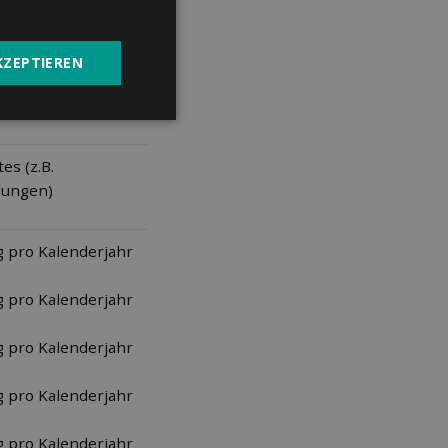
den Zahnspangen)
KZEPTIEREN
prothesen,
s (z.B.
lungen)
g pro Kalenderjahr
g pro Kalenderjahr
g pro Kalenderjahr
g pro Kalenderjahr
g pro Kalenderjahr