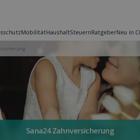
s­schutz
Mobilität
Haushalt
Steuern
Rat­geber
Neu in C
ersicherung
Sana24 Zahn­versicherung