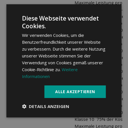
Maximale Leistung pro
Kalenderjahr CHF 600.-
Klasse 5 50% der Kosten
Diese Webseite verwendet
Maximale Leistung pro
Cookies.
Kalenderjahr CHF 1200.-
Wir verwenden Cookies, um die
Klasse 6 75% der Kosten
Benutzerfreundlichkeit unserer Website
Maximale Leistung pro
zu verbessern. Durch die weitere Nutzung
Kalenderjahr CHF 1200.-
Leistungsstufen
unserer Webseite stimmen Sie der
Klasse 7 75% der Kosten
Verwendung von Cookies gemäß unserer
Maximale Leistung pro
Cookie-Richtlinie zu.
Weitere
Kalenderjahr CHF 1500.-
Informationen
Klasse 8 75% der Kosten
Maximale Leistung pro
ALLE AKZEPTIEREN
Kalenderjahr CHF 1800.-
Klasse 9 75% der Kosten
Maximale Leistung pro
DETAILS ANZEIGEN
Kalenderjahr CHF 3000.-
Klasse 10 75% der Koste
Maximale Leistung pro