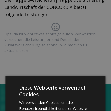
Die Taggeldversicherung Taggeldversicherung
Landwirtschaft der CONCORDIA bietet
folgende Leistungen:
Ups, da ist wohl etwas schief gelaufen. Wir werden
versuchen die Leistungen und Details der
Zusatzversicherung so schnell wie möglich zu
aktualisieren.
Diese Webseite verwendet
Cookies.
Jetzt Zusatz­versicherungen
Wir verwenden Cookies, um die
ver­gleichen
Benutzerfreundlichkeit unserer Website